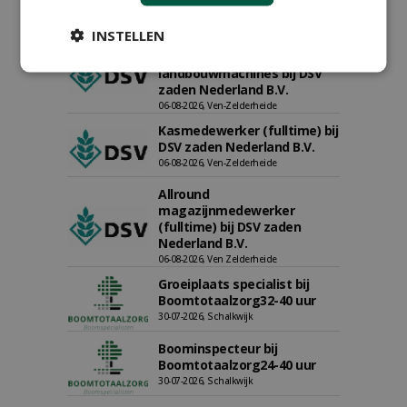
INSTELLEN
Proefveldmedewerker/
Chauffeur
landbouwmachines bij DSV
zaden Nederland B.V.
06-08-2026, Ven-Zelderheide
Kasmedewerker (fulltime) bij
DSV zaden Nederland B.V.
06-08-2026, Ven-Zelderheide
Allround
magazijnmedewerker
(fulltime) bij DSV zaden
Nederland B.V.
06-08-2026, Ven Zelderheide
Groeiplaats specialist bij
Boomtotaalzorg32-40 uur
30-07-2026, Schalkwijk
Boominspecteur bij
Boomtotaalzorg24-40 uur
30-07-2026, Schalkwijk