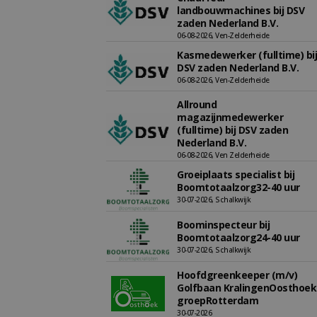
landbouwmachines bij DSV
zaden Nederland B.V.
06-08-2026, Ven-Zelderheide
Kasmedewerker (fulltime) bij
DSV zaden Nederland B.V.
06-08-2026, Ven-Zelderheide
Allround
magazijnmedewerker
(fulltime) bij DSV zaden
Nederland B.V.
06-08-2026, Ven Zelderheide
Groeiplaats specialist bij
Boomtotaalzorg32-40 uur
30-07-2026, Schalkwijk
Boominspecteur bij
Boomtotaalzorg24-40 uur
30-07-2026, Schalkwijk
Hoofdgreenkeeper (m/v)
Golfbaan KralingenOosthoek
groepRotterdam
30-07-2026