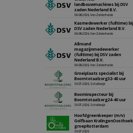
landbouwmachines bij DSV
zaden Nederland B.V.
06-08-2026, Ven-Zelderheide
Kasmedewerker (fulltime) bij
DSV zaden Nederland B.V.
06-08-2026, Ven-Zelderheide
Allround
magazijnmedewerker
(fulltime) bij DSV zaden
Nederland B.V.
06-08-2026, Ven Zelderheide
Groeiplaats specialist bij
Boomtotaalzorg32-40 uur
30-07-2026, Schalkwijk
Boominspecteur bij
Boomtotaalzorg24-40 uur
30-07-2026, Schalkwijk
Hoofdgreenkeeper (m/v)
Golfbaan KralingenOosthoek
groepRotterdam
30-07-2026