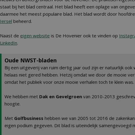
staat bij het blad centraal. Het blad heeft een oplage van ongev
daarmee het meest populaire blad. Het blad wordt door hoofdr
Iersel
beheerd.
Naast de
eigen website
is De Hovenier ook te vinden op
Instag
LinkedIn
.
Oude NWST-bladen
Bij een uitgeverij van ruim dertig jaar oud zijn er natuurlijk ook
helaas niet gered hebben. Hetzij omdat we door de mooie verh
omdat het publiek voor onze mooie verhalen toch te klein was.
We hebben met
Dak en Gevelgroen
van 2010-2013 geschrev
hoogte.
Met
Golfbusiness
hebben we van 2005 tot 2016 de zakenkant
eigen podium gegeven. Dit blad is uiteindelijk samengevoegd