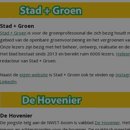
Stad + Groen
Stad + Groen
is voor de groenprofessional die zich bezig houdt m
gebied van de openbare groenvoorziening en het vergroenen van
Onze lezers zijn bezig met het beheer, ontwerp, realisatie en de
Het blad bestaat sinds 2013 en bereikt ruim 6000 lezers.
Helee
redacteur van Stad + Groen.
Naast de
eigen website
is Stad + Groen ook te vinden op
Instag
LinkedIn
.
De Hovenier
De jongste telg aan de NWST-boom is vakblad
De Hovenier
. Het
nieuws en achtergronden voor de hovenier. De praktisch ingest