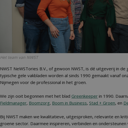
Het team van NWST
NWST NeWSTories B.V., of gewoon NWST, is dé uitgeverij in de 
typische gele vakbladen worden al sinds 1990 gemaakt vanaf onz
Nijmegen voor de professional in het groen.
We zijn ooit begonnen met het blad
Greenkeeper
in 1990. Daarn
Fieldmanager
,
Boomzorg
,
Boom in Business
,
Stad + Groen
, en
De
Bij NWST maken we kwalitatieve, uitgesproken, relevante en kriti
groene sector. Daarmee inspireren, verbinden en ondersteunen 