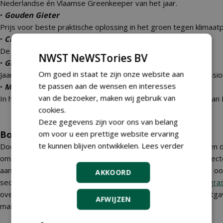
Nederlandse én Vlaamse Greenkeeper van het jaar.
•
Gouden Gieter
Prijs voor beste praktische oplossing in het groen tegen klimaa
•
Circulair Spelen Award
De leukste circulaire speeltuin van Nederland verkiezing.
NWST NeWSTories BV
•
Greenfluencer
Om goed in staat te zijn onze website aan
Jaarlijks kiezen wij de dapperste en innovatiefste groenprofessi
te passen aan de wensen en interesses
•
Mooiste Rotonde van Nederland
van de bezoeker, maken wij gebruik van
In het verleden benoemden wij jaarlijks de mooiste rotonde van
cookies.
Deze gegevens zijn voor ons van belang
Boeken/sectorrapporten
om voor u een prettige website ervaring
te kunnen blijven ontwikkelen.
Lees verder
Door het jaar heen hebben wij ook speciale uitgaves, die buiten 
om gaan. Uiteraard hebben ze wel betrekking op de groene sect
aan onze
Grasgids
of het
Grote Populierenboek
. NWST maakt ook 
AKKOORD
sectorrapporten, zoals bijvoorbeeld het
Trendrapport Kunstgra
overzicht van alle sectorrapporten, of vragen over speciale uitga
AFWIJZEN
mailen.