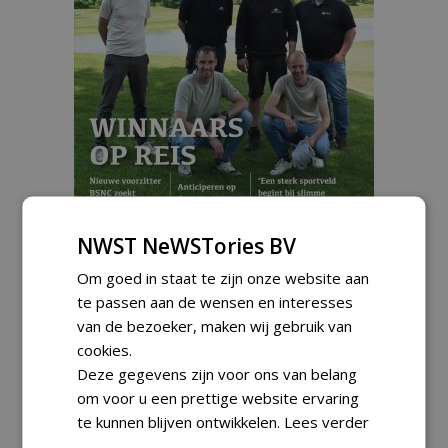
Fieldmanager 3-2026
NWST NeWSTories BV
€ 8,95
Om goed in staat te zijn onze website aan
ex BTW
te passen aan de wensen en interesses
van de bezoeker, maken wij gebruik van
cookies.
Deze gegevens zijn voor ons van belang
om voor u een prettige website ervaring
te kunnen blijven ontwikkelen.
Lees verder