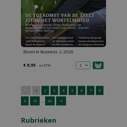
Boom in Business 2-2026
€ 8,95
ex BTW
1
2
3
4
5
6
7
8
...
9
10
43
Rubrieken