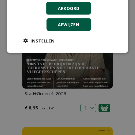
AKKOORD
AFWIJZEN
INSTELLEN
Stad+Groen 4-2026
€ 8,95
ex BTW