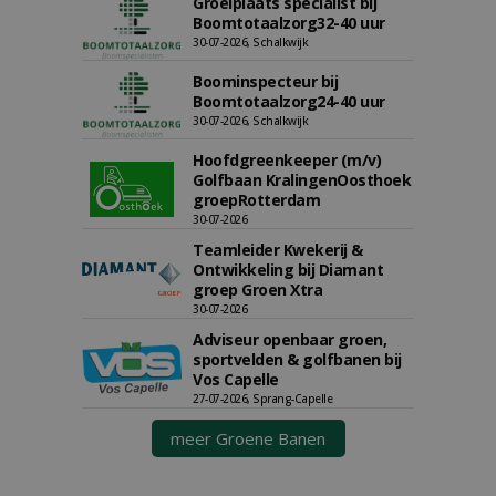
Groeiplaats specialist bij
Boomtotaalzorg32-40 uur
30-07-2026, Schalkwijk
Boominspecteur bij
Boomtotaalzorg24-40 uur
30-07-2026, Schalkwijk
Hoofdgreenkeeper (m/v)
Golfbaan KralingenOosthoek
groepRotterdam
30-07-2026
Teamleider Kwekerij &
Ontwikkeling bij Diamant
groep Groen Xtra
30-07-2026
Adviseur openbaar groen,
sportvelden & golfbanen bij
Vos Capelle
27-07-2026, Sprang-Capelle
meer Groene Banen