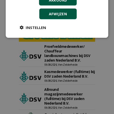
AFWIJZEN
INSTELLEN
Proefveldmedewerker/
Chauffeur
landbouwmachines bij DSV
zaden Nederland B.V.
06-08-2026, Ven-Zelderheide
Kasmedewerker (fulltime) bij
DSV zaden Nederland B.V.
06-08-2026, Ven-Zelderheide
Allround
magazijnmedewerker
(fulltime) bij DSV zaden
Nederland B.V.
06-08-2026, Ven Zelderheide