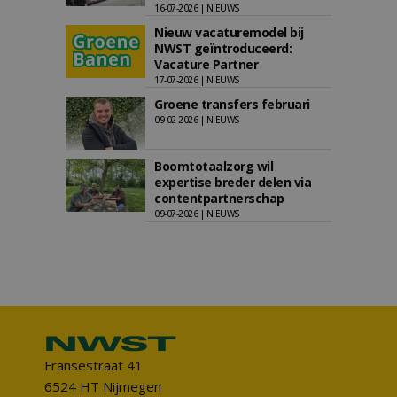
16-07-2026 | NIEUWS
Nieuw vacaturemodel bij
NWST geïntroduceerd:
Vacature Partner
17-07-2026 | NIEUWS
Groene transfers februari
09-02-2026 | NIEUWS
Boomtotaalzorg wil
expertise breder delen via
contentpartnerschap
09-07-2026 | NIEUWS
Fransestraat 41
6524 HT Nijmegen