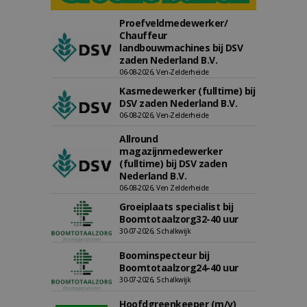
Proefveldmedewerker/
Chauffeur
landbouwmachines bij DSV
zaden Nederland B.V.
06-08-2026, Ven-Zelderheide
Kasmedewerker (fulltime) bij
DSV zaden Nederland B.V.
06-08-2026, Ven-Zelderheide
Allround
magazijnmedewerker
(fulltime) bij DSV zaden
Nederland B.V.
06-08-2026, Ven Zelderheide
Groeiplaats specialist bij
Boomtotaalzorg32-40 uur
30-07-2026, Schalkwijk
Boominspecteur bij
Boomtotaalzorg24-40 uur
30-07-2026, Schalkwijk
Hoofdgreenkeeper (m/v)