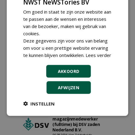
NWST NeWSTories BV
Om goed in staat te zijn onze website aan
te passen aan de wensen en interesses
van de bezoeker, maken wij gebruik van
cookies.
Deze gegevens zijn voor ons van belang
om voor u een prettige website ervaring
te kunnen blijven ontwikkelen.
Lees verder
Proefveldmedewerker/
Chauffeur
AKKOORD
landbouwmachines bij DSV
zaden Nederland B.V.
06-08-2026, Ven-Zelderheide
AFWIJZEN
Kasmedewerker (fulltime) bij
DSV zaden Nederland B.V.
INSTELLEN
06-08-2026, Ven-Zelderheide
Allround
magazijnmedewerker
(fulltime) bij DSV zaden
Nederland B.V.