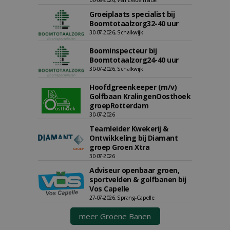
06-08-2026, Ven Zelderheide
Groeiplaats specialist bij
Boomtotaalzorg32-40 uur
30-07-2026, Schalkwijk
Boominspecteur bij
Boomtotaalzorg24-40 uur
30-07-2026, Schalkwijk
Hoofdgreenkeeper (m/v)
Golfbaan KralingenOosthoek
groepRotterdam
30-07-2026
Teamleider Kwekerij &
Ontwikkeling bij Diamant
groep Groen Xtra
30-07-2026
Adviseur openbaar groen,
sportvelden & golfbanen bij
Vos Capelle
27-07-2026, Sprang-Capelle
meer Groene Banen