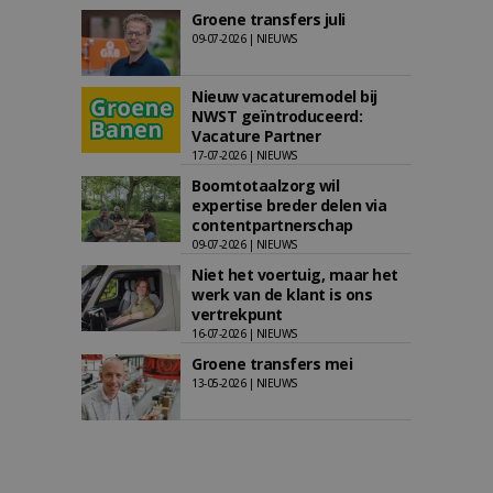
Groene transfers juli
09-07-2026 | NIEUWS
Nieuw vacaturemodel bij
NWST geïntroduceerd:
Vacature Partner
17-07-2026 | NIEUWS
Boomtotaalzorg wil
expertise breder delen via
contentpartnerschap
09-07-2026 | NIEUWS
Niet het voertuig, maar het
werk van de klant is ons
vertrekpunt
16-07-2026 | NIEUWS
Groene transfers mei
13-05-2026 | NIEUWS