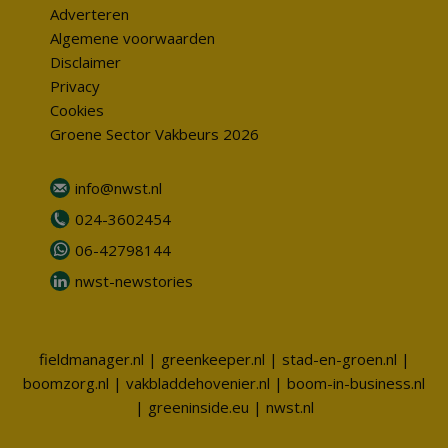
Adverteren
Algemene voorwaarden
Disclaimer
Privacy
Cookies
Groene Sector Vakbeurs 2026
info@nwst.nl
024-3602454
06-42798144
nwst-newstories
fieldmanager.nl
|
greenkeeper.nl
|
stad-en-groen.nl
|
boomzorg.nl
|
vakbladdehovenier.nl
|
boom-in-business.nl
|
greeninside.eu
|
nwst.nl