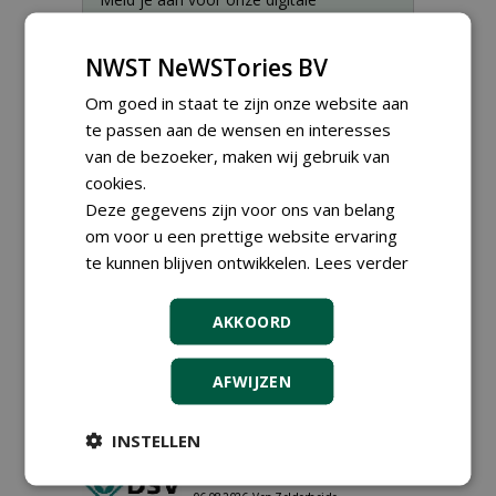
nieuwsbrief.
NWST NeWSTories BV
Om goed in staat te zijn onze website aan
te passen aan de wensen en interesses
van de bezoeker, maken wij gebruik van
cookies.
Deze gegevens zijn voor ons van belang
om voor u een prettige website ervaring
te kunnen blijven ontwikkelen.
Lees verder
AKKOORD
Proefveldmedewerker/
Chauffeur
AFWIJZEN
landbouwmachines bij DSV
zaden Nederland B.V.
06-08-2026, Ven-Zelderheide
INSTELLEN
Kasmedewerker (fulltime) bij
DSV zaden Nederland B.V.