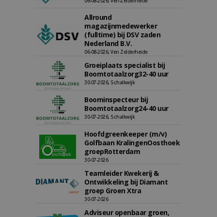
06-08-2026, Ven-Zelderheide
Allround
magazijnmedewerker
(fulltime) bij DSV zaden
Nederland B.V.
06-08-2026, Ven Zelderheide
Groeiplaats specialist bij
Boomtotaalzorg32-40 uur
30-07-2026, Schalkwijk
Boominspecteur bij
Boomtotaalzorg24-40 uur
30-07-2026, Schalkwijk
Hoofdgreenkeeper (m/v)
Golfbaan KralingenOosthoek
groepRotterdam
30-07-2026
Teamleider Kwekerij &
Ontwikkeling bij Diamant
groep Groen Xtra
30-07-2026
Adviseur openbaar groen,