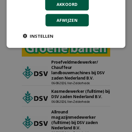
AKKOORD
AFWIJZEN
INSTELLEN
Proefveldmedewerker/
Chauffeur
landbouwmachines bij DSV
zaden Nederland B.V.
06-08-2026, Ven-Zelderheide
Kasmedewerker (fulltime) bij
DSV zaden Nederland B.V.
06-08-2026, Ven-Zelderheide
Allround
magazijnmedewerker
(fulltime) bij DSV zaden
Nederland B.V.