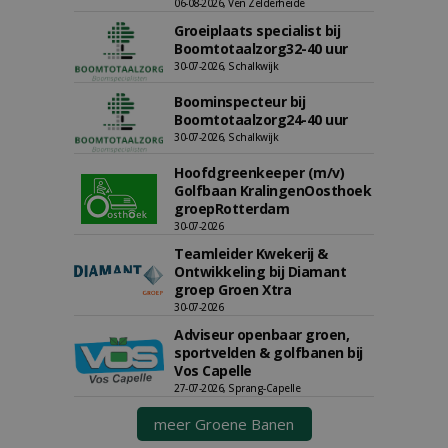
06-08-2026, Ven Zelderheide
Groeiplaats specialist bij
Boomtotaalzorg32-40 uur
30-07-2026, Schalkwijk
Boominspecteur bij
Boomtotaalzorg24-40 uur
30-07-2026, Schalkwijk
Hoofdgreenkeeper (m/v)
Golfbaan KralingenOosthoek
groepRotterdam
30-07-2026
Teamleider Kwekerij &
Ontwikkeling bij Diamant
groep Groen Xtra
30-07-2026
Adviseur openbaar groen,
sportvelden & golfbanen bij
Vos Capelle
27-07-2026, Sprang-Capelle
meer Groene Banen