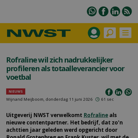
Rofraline wil zich nadrukkelijker
profileren als totaalleverancier voor
voetbal
NIEUWS
Wijnand Meijboom
, donderdag 11 juni 2026
61 sec
Uitgeverij NWST verwelkomt
Rofraline
als
nieuwe contentpartner. Het bedrijf, dat zo'n
achttien jaar geleden werd opgericht door
Ronald Grotenbreg en Frank Kuster, wil met de