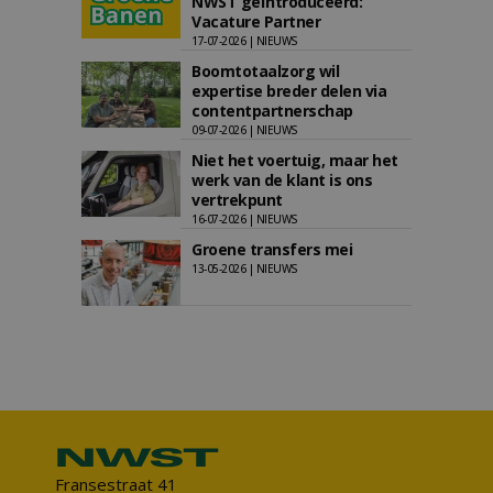
NWST geïntroduceerd:
Vacature Partner
17-07-2026 | NIEUWS
Boomtotaalzorg wil
expertise breder delen via
contentpartnerschap
09-07-2026 | NIEUWS
Niet het voertuig, maar het
werk van de klant is ons
vertrekpunt
16-07-2026 | NIEUWS
Groene transfers mei
13-05-2026 | NIEUWS
Fransestraat 41