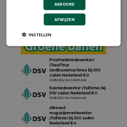
AKKOORD
AFWIJZEN
INSTELLEN
Proefveldmedewerker/
Chauffeur
landbouwmachines bij DSV
zaden Nederland B.V.
06-08-2026, Ven-Zelderheide
Kasmedewerker (fulltime) bij
DSV zaden Nederland B.V.
06-08-2026, Ven-Zelderheide
Allround
magazijnmedewerker
(fulltime) bij DSV zaden
Nederland B.V.