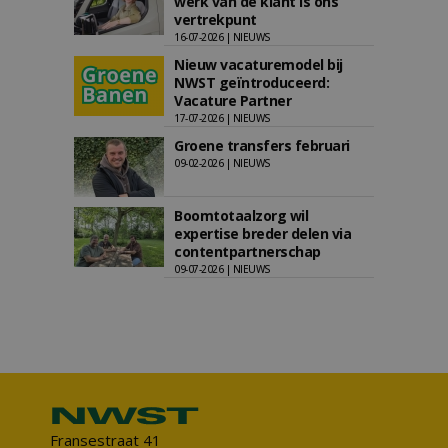
werk van de klant is ons
vertrekpunt
16-07-2026 | NIEUWS
Nieuw vacaturemodel bij
NWST geïntroduceerd:
Vacature Partner
17-07-2026 | NIEUWS
Groene transfers februari
09-02-2026 | NIEUWS
Boomtotaalzorg wil
expertise breder delen via
contentpartnerschap
09-07-2026 | NIEUWS
Fransestraat 41