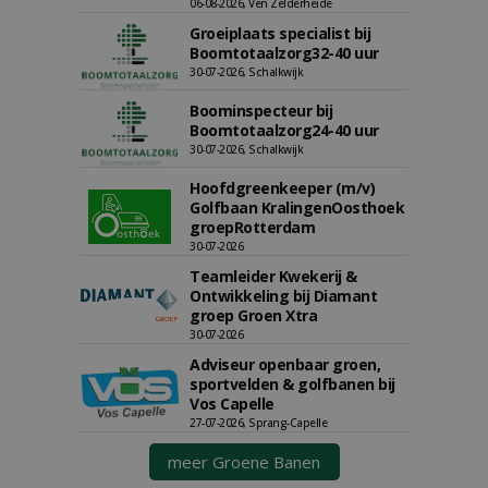
06-08-2026, Ven Zelderheide
Groeiplaats specialist bij
Boomtotaalzorg32-40 uur
30-07-2026, Schalkwijk
Boominspecteur bij
Boomtotaalzorg24-40 uur
30-07-2026, Schalkwijk
Hoofdgreenkeeper (m/v)
Golfbaan KralingenOosthoek
groepRotterdam
30-07-2026
Teamleider Kwekerij &
Ontwikkeling bij Diamant
groep Groen Xtra
30-07-2026
Adviseur openbaar groen,
sportvelden & golfbanen bij
Vos Capelle
27-07-2026, Sprang-Capelle
meer Groene Banen