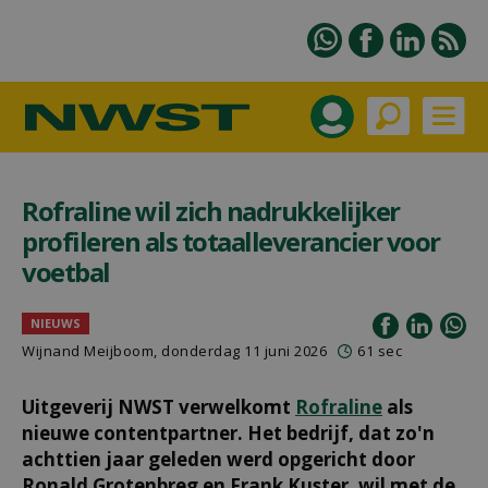
Rofraline wil zich nadrukkelijker
profileren als totaalleverancier voor
voetbal
NIEUWS
Wijnand Meijboom
, donderdag 11 juni 2026
61 sec
Uitgeverij NWST verwelkomt
Rofraline
als
nieuwe contentpartner. Het bedrijf, dat zo'n
achttien jaar geleden werd opgericht door
Ronald Grotenbreg en Frank Kuster, wil met de