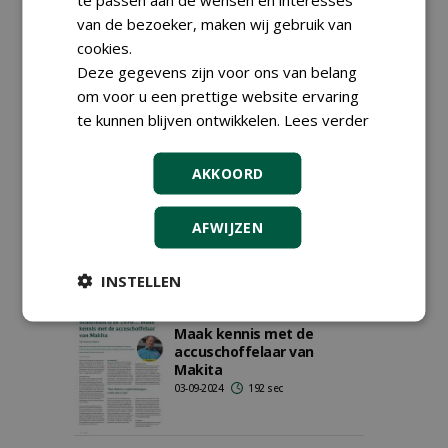
van de bezoeker, maken wij gebruik van
Woekerende hedera in
gazon kopje kleiner door
cookies.
inzet Makita multitool
Deze gegevens zijn voor ons van belang
26-11-2024
194 sec
om voor u een prettige website ervaring
te kunnen blijven ontwikkelen.
Lees verder
Zeven kanshebbers voor
AKKOORD
GTH Gouden Klavertje Vier
03-09-2024
176 sec
AFWIJZEN
INSTELLEN
Schoffelen is zo 1970...
Maak kennis met de
accuschoffelaar van
Makita
03-09-2024
192 sec