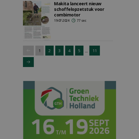
Makita lanceert nieuw
schoffelopzetstuk voor
combimotor
19-07-2024
77 sec
...
1
2
3
4
5
11