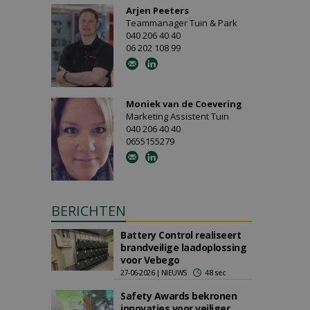
Arjen Peeters
Teammanager Tuin & Park
040 206 40 40
06 202 108 99
Moniek van de Coevering
Marketing Assistent Tuin
040 206 40 40
0655155279
BERICHTEN
Battery Control realiseert
brandveilige laadoplossing
voor Vebego
27-06-2026 | NIEUWS
48 sec
Safety Awards bekronen
innovaties voor veiliger