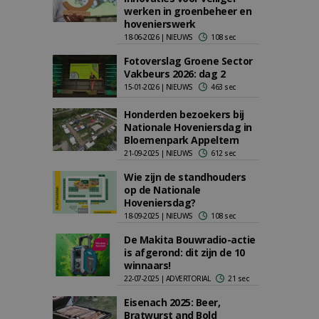
werken in groenbeheer en
hovenierswerk
18-06-2026 | NIEUWS
108 sec
Fotoverslag Groene Sector
Vakbeurs 2026: dag 2
15-01-2026 | NIEUWS
463 sec
Honderden bezoekers bij
Nationale Hoveniersdag in
Bloemenpark Appeltern
21-09-2025 | NIEUWS
612 sec
Wie zijn de standhouders
op de Nationale
Hoveniersdag?
18-09-2025 | NIEUWS
108 sec
De Makita Bouwradio-actie
is afgerond: dit zijn de 10
winnaars!
22-07-2025 | ADVERTORIAL
21 sec
Eisenach 2025: Beer,
Bratwurst and Bold