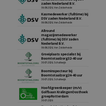
zaden Nederland B.V.
06-08-2026, Ven-Zelderheide
Kasmedewerker (fulltime) bij
DSV zaden Nederland B.V.
06-08-2026, Ven-Zelderheide
Allround
magazijnmedewerker
(fulltime) bij DSV zaden
Nederland B.V.
06-08-2026, Ven Zelderheide
Groeiplaats specialist bij
Boomtotaalzorg32-40 uur
30-07-2026, Schalkwijk
Boominspecteur bij
Boomtotaalzorg24-40 uur
30-07-2026, Schalkwijk
Hoofdgreenkeeper (m/v)
Golfbaan KralingenOosthoek
groepRotterdam
30-07-2026