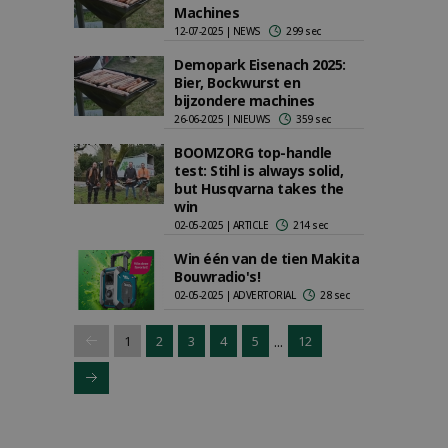
Machines
12-07-2025 | NEWS
299 sec
Demopark Eisenach 2025:
Bier, Bockwurst en
bijzondere machines
26-06-2025 | NIEUWS
359 sec
BOOMZORG top-handle
test: Stihl is always solid,
but Husqvarna takes the
win
02-05-2025 | ARTICLE
214 sec
Win één van de tien Makita
Bouwradio's!
02-05-2025 | ADVERTORIAL
28 sec
...
1
2
3
4
5
12