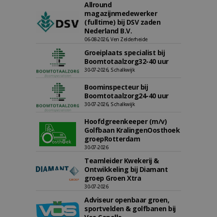
Allround
magazijnmedewerker
(fulltime) bij DSV zaden
Nederland B.V.
06-08-2026, Ven Zelderheide
Groeiplaats specialist bij
Boomtotaalzorg32-40 uur
30-07-2026, Schalkwijk
Boominspecteur bij
Boomtotaalzorg24-40 uur
30-07-2026, Schalkwijk
Hoofdgreenkeeper (m/v)
Golfbaan KralingenOosthoek
groepRotterdam
30-07-2026
Teamleider Kwekerij &
Ontwikkeling bij Diamant
groep Groen Xtra
30-07-2026
Adviseur openbaar groen,
sportvelden & golfbanen bij