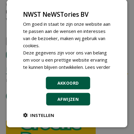
toekomstbestendig zijn. 'Kwaliteit komt uiteindelijk altijd
bovendrijven. Onze rol is om dat verhaal te blijven
NWST NeWSTories BV
vertellen en te onderbouwen.'
Om goed in staat te zijn onze website aan
te passen aan de wensen en interesses
van de bezoeker, maken wij gebruik van
LI sports
cookies.
Deze gegevens zijn voor ons van belang
LOGIN
met je e-mailadres om te reageren.
om voor u een prettige website ervaring
te kunnen blijven ontwikkelen.
Lees verder
REACTIES
Er zijn nog geen reacties.
AKKOORD
tip de redactie
AFWIJZEN
INSTELLEN