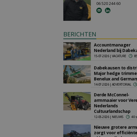
06 520 244 60
BERICHTEN
Accountmanager
Nederland bij Dabek
15-07-2026 | VACATURE
85
Dabekausen to distr
Major hedge trimmer
Benelux and German
14-07-2026 | ADVERTORIAL
Derde McConnel-
armmaaier voor Ver
Nederlands
Cultuurlandschap
12-05-2026 | NIEUWS
40 
Nieuwe grotere arm
zorgt voor efficiënt