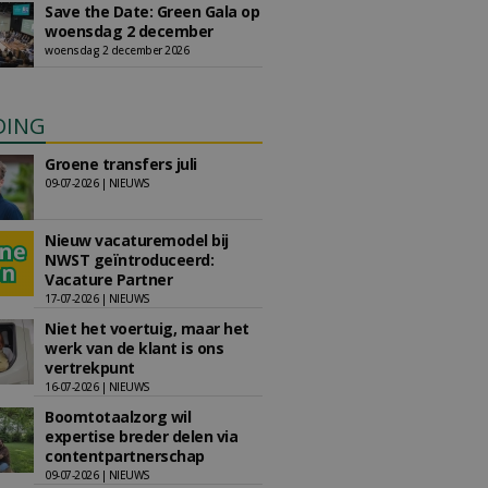
Save the Date: Green Gala op
woensdag 2 december
woensdag 2 december 2026
DING
Groene transfers juli
09-07-2026 | NIEUWS
Nieuw vacaturemodel bij
NWST geïntroduceerd:
Vacature Partner
17-07-2026 | NIEUWS
Niet het voertuig, maar het
werk van de klant is ons
vertrekpunt
16-07-2026 | NIEUWS
Boomtotaalzorg wil
expertise breder delen via
contentpartnerschap
09-07-2026 | NIEUWS