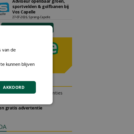
Adviseur openbaar groen,
sportvelden & golfbanen bij
Vos Capelle
27-07-2026, Sprang-Capelle
meer Groene Banen
s van de
te kunnen blijven
N OUTLET
AKKOORD
 kan gratis kleine advertenties
 via zijn eigen account.
en gratis advertentie
DA