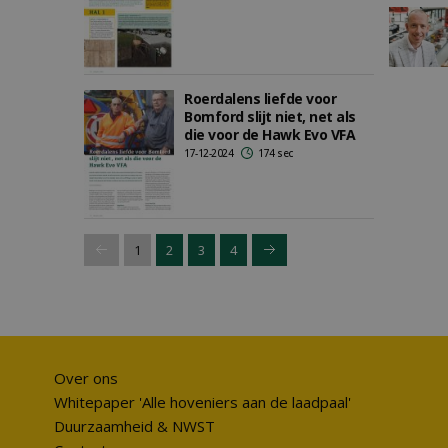
Roerdalens liefde voor
Bomford slijt niet, net als
die voor de Hawk Evo VFA
17-12-2024
174 sec
1
2
3
4
Over ons
Whitepaper 'Alle hoveniers aan de laadpaal'
Duurzaamheid & NWST