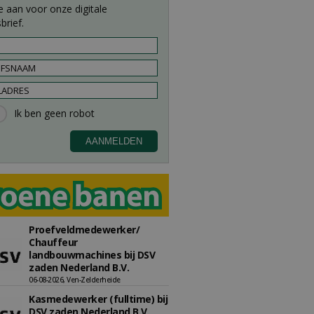
e aan voor onze digitale
brief.
Proefveldmedewerker/
Chauffeur
landbouwmachines bij DSV
zaden Nederland B.V.
06-08-2026, Ven-Zelderheide
Kasmedewerker (fulltime) bij
DSV zaden Nederland B.V.