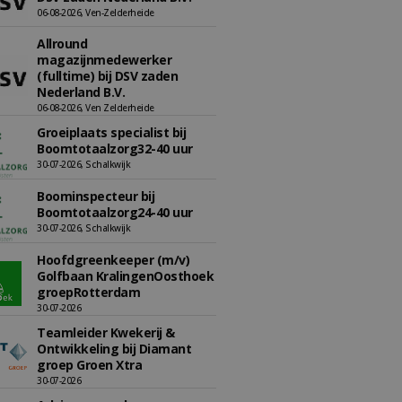
06-08-2026, Ven-Zelderheide
Allround
magazijnmedewerker
(fulltime) bij DSV zaden
Nederland B.V.
06-08-2026, Ven Zelderheide
Groeiplaats specialist bij
Boomtotaalzorg32-40 uur
30-07-2026, Schalkwijk
Boominspecteur bij
Boomtotaalzorg24-40 uur
30-07-2026, Schalkwijk
Hoofdgreenkeeper (m/v)
Golfbaan KralingenOosthoek
groepRotterdam
30-07-2026
Teamleider Kwekerij &
Ontwikkeling bij Diamant
groep Groen Xtra
30-07-2026