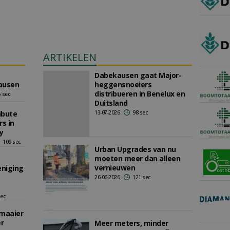
ARTIKELEN
Dabekausen gaat Major-
ausen
heggensnoeiers
distribueren in Benelux en
 sec
Duitsland
ibute
13-07-2026
98 sec
s in
y
109 sec
Urban Upgrades van nu
moeten meer dan alleen
vernieuwen
eniging
26-06-2026
121 sec
sec
maaier
er
Meer meters, minder