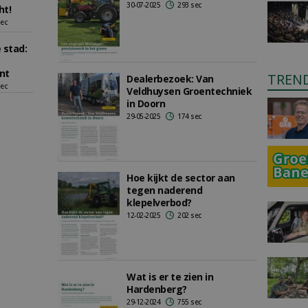
30-07-2025
293 sec
ht!
sec
 stad:
nt
TREN
Dealerbezoek: Van
sec
Veldhuysen Groentechniek
in Doorn
29-05-2025
174 sec
Hoe kijkt de sector aan
tegen naderend
klepelverbod?
12-02-2025
202 sec
Wat is er te zien in
Hardenberg?
29-12-2024
755 sec