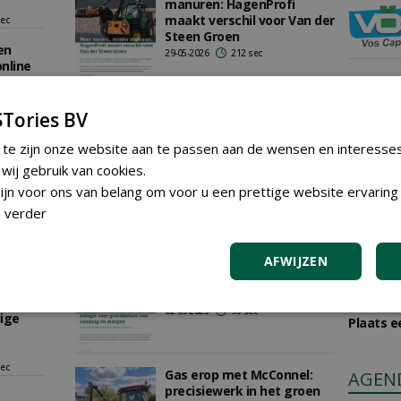
manuren: HagenProfi
maakt verschil voor Van der
sec
Steen Groen
en
29-05-2026
212 sec
nline
sec
Tories BV
Urban Upgrades
tte
23-02-2026
160 sec
met
 te zijn onze website aan te passen aan de wensen en interesse
ingezet
ij gebruik van cookies.
jn voor ons van belang om voor u een prettige website ervaring 
sec
 verder
GREE
McConnel: krachtige
AFWIJZEN
technologie voor
ec
groenbeheer van vandaag
Iedereen
én morgen
plaatsen
ut
02-09-2025
93 sec
dige
Plaats e
sec
Gas erop met McConnel:
AGEN
precisiewerk in het groen