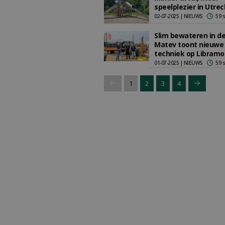
speelplezier in Utrec
02-07-2025 | NIEUWS
59 
Slim bewateren in de
Matev toont nieuwe
techniek op Libramo
01-07-2025 | NIEUWS
59 
1
2
3
4