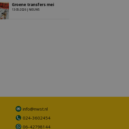
Groene transfers mei
13-05-2026 | NIEUWS
info@nwst.nl
024-3602454
06-42798144