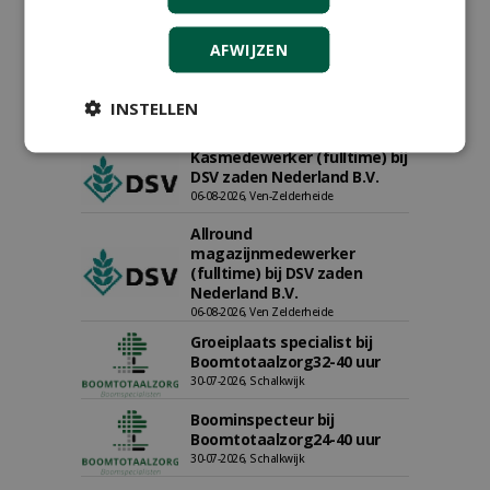
Proefveldmedewerker/
AFWIJZEN
Chauffeur
landbouwmachines bij DSV
INSTELLEN
zaden Nederland B.V.
06-08-2026, Ven-Zelderheide
Kasmedewerker (fulltime) bij
DSV zaden Nederland B.V.
06-08-2026, Ven-Zelderheide
Allround
magazijnmedewerker
(fulltime) bij DSV zaden
Nederland B.V.
06-08-2026, Ven Zelderheide
Groeiplaats specialist bij
Boomtotaalzorg32-40 uur
30-07-2026, Schalkwijk
Boominspecteur bij
Boomtotaalzorg24-40 uur
30-07-2026, Schalkwijk