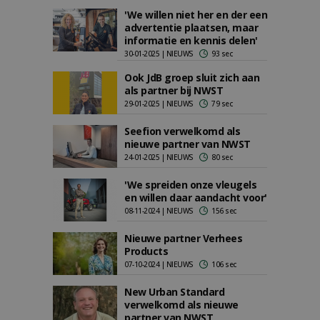
'We willen niet her en der een
advertentie plaatsen, maar
informatie en kennis delen'
30-01-2025 | NIEUWS
93 sec
Ook JdB groep sluit zich aan
als partner bij NWST
29-01-2025 | NIEUWS
79 sec
Seefion verwelkomd als
nieuwe partner van NWST
24-01-2025 | NIEUWS
80 sec
'We spreiden onze vleugels
en willen daar aandacht voor'
08-11-2024 | NIEUWS
156 sec
Nieuwe partner Verhees
Products
07-10-2024 | NIEUWS
106 sec
New Urban Standard
verwelkomd als nieuwe
partner van NWST