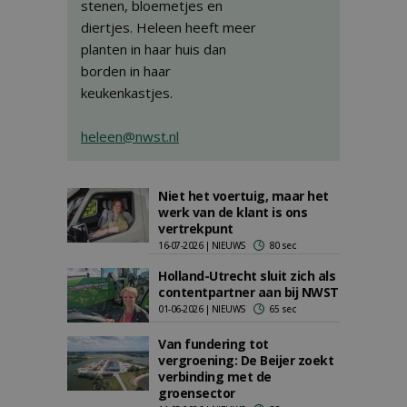
stenen, bloemetjes en
diertjes. Heleen heeft meer
planten in haar huis dan
borden in haar
keukenkastjes.
heleen@nwst.nl
Niet het voertuig, maar het
werk van de klant is ons
vertrekpunt
16-07-2026 | NIEUWS
80 sec
Holland-Utrecht sluit zich als
contentpartner aan bij NWST
01-06-2026 | NIEUWS
65 sec
Van fundering tot
vergroening: De Beijer zoekt
verbinding met de
groensector