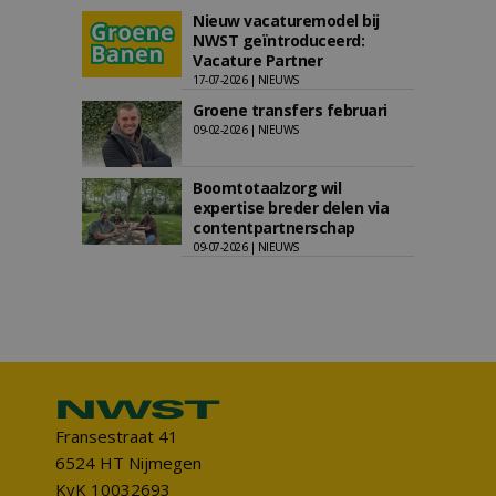
Nieuw vacaturemodel bij
NWST geïntroduceerd:
Vacature Partner
17-07-2026 | NIEUWS
Groene transfers februari
09-02-2026 | NIEUWS
Boomtotaalzorg wil
expertise breder delen via
contentpartnerschap
09-07-2026 | NIEUWS
Fransestraat 41
6524 HT Nijmegen
KvK 10032693