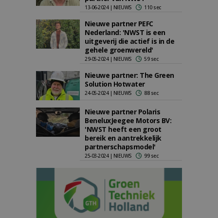
13-06-2024 | NIEUWS
110 sec
Nieuwe partner PEFC
Nederland: 'NWST is een
uitgeverij die actief is in de
gehele groenwereld'
29-05-2024 | NIEUWS
59 sec
Nieuwe partner: The Green
Solution Hotwater
24-05-2024 | NIEUWS
88 sec
Nieuwe partner Polaris
BeneluxJeegee Motors BV:
'NWST heeft een groot
bereik en aantrekkelijk
partnerschapsmodel'
25-03-2024 | NIEUWS
99 sec