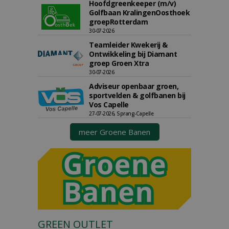
Hoofdgreenkeeper (m/v)
Golfbaan KralingenOosthoek
groepRotterdam
30-07-2026
Teamleider Kwekerij &
Ontwikkeling bij Diamant
groep Groen Xtra
30-07-2026
Adviseur openbaar groen,
sportvelden & golfbanen bij
Vos Capelle
27-07-2026, Sprang-Capelle
meer Groene Banen
GREEN OUTLET