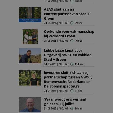
11-05-2026 | NIEUWS
88 sec
ABAX sluit aan als
contentpartner van Stad +
Groen
24-04-2026 | NIEUWS
59 sec
Oorkonde voor vakmanschap
bij Wallaard Groen
05-06-2025 | NIEUWS
46 sec
Lubbe Lisse kiest voor
Uitgeverij NWST en vakblad
Stad + Groen
04-06-2025 | NIEUWS
114 sec
Investree sluit zich aan bij
partnerschap tussen NWST,
Bomenwacht Nederland en
De Boominspecteurs
24-04-2025 | NIEUWS
61 sec
'Waar wordt ons verhaal
gelezen? Bij jullie'
31-01-2025 | NIEUWS
84 sec