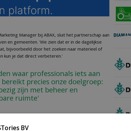
arketing Manager bij ABAX, sluit het partnerschap aan
jven en gemeenten. 'We zien dat er in de dagelijkse
aat, bijvoorbeeld door het zoeken naar materieel of
 kun je dat direct verbeteren.'
den waar professionals iets aan
bereikt precies onze doelgroep:
bezig zijn met beheer en
bare ruimte'
ëntie
ertuigen, machines en gereedschappen realtime te
Tories BV
inzicht in waar materieel zich bevindt en hoe het wordt