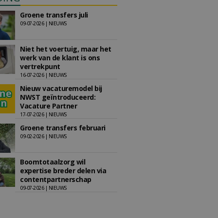
Groene transfers juli
09-07-2026 | NIEUWS
Niet het voertuig, maar het
werk van de klant is ons
vertrekpunt
16-07-2026 | NIEUWS
Nieuw vacaturemodel bij
NWST geïntroduceerd:
Vacature Partner
17-07-2026 | NIEUWS
Groene transfers februari
09-02-2026 | NIEUWS
Boomtotaalzorg wil
expertise breder delen via
contentpartnerschap
09-07-2026 | NIEUWS