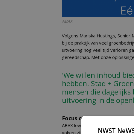
ABAX
Volgens Mariska Hustings, Senior M
bij de praktijk van veel groenbedri
uitvoering nog veel tijd verloren g
gereedschap. Met onze oplossingen
'We willen inhoud bie
hebben. Stad + Groen 
mensen die dagelijks 
uitvoering in de open
Focus op praktijk en effici
ABAX levert systemen waarmee vo
NWST NeWS
volgen zijn. Zo krijgen gebruikers 