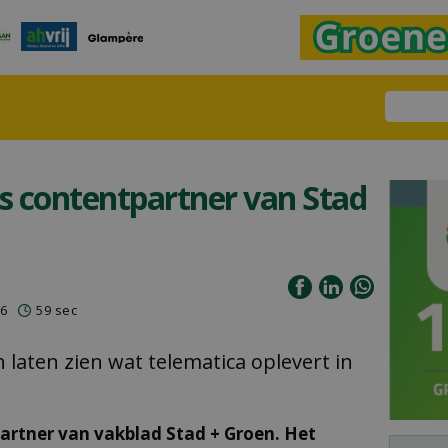
ls contentpartner van Stad
26
59 sec
n laten zien wat telematica oplevert in
partner van vakblad Stad + Groen. Het