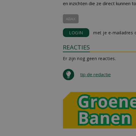
en inzichten die ze direct kunnen t
ABAX
LOGIN
met je e-mailadres o
REACTIES
Er zijn nog geen reacties.
tip de redactie