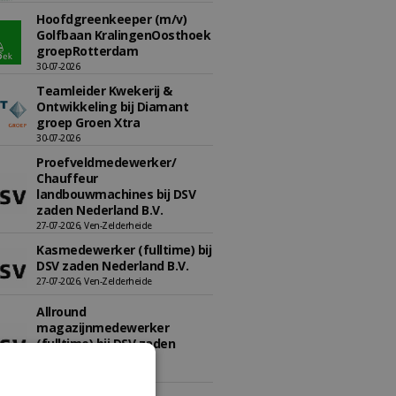
Hoofdgreenkeeper (m/v)
Golfbaan KralingenOosthoek
groepRotterdam
30-07-2026
Teamleider Kwekerij &
Ontwikkeling bij Diamant
groep Groen Xtra
30-07-2026
Proefveldmedewerker/
Chauffeur
landbouwmachines bij DSV
zaden Nederland B.V.
27-07-2026, Ven-Zelderheide
Kasmedewerker (fulltime) bij
DSV zaden Nederland B.V.
27-07-2026, Ven-Zelderheide
Allround
magazijnmedewerker
(fulltime) bij DSV zaden
Nederland B.V.
27-07-2026, Ven Zelderheide