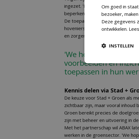
ingezet. 'Door die data kun je pro
Om goed in staat
beperken. Dat levert direct tijdwins
bezoeker, maken w
De toepassingen worden al gebru
Deze gegevens zi
hoveniersbedrijven. Volgens ABAX 
ontwikkelen.
Lees
en zorgen voor meer grip op asset
INSTELLEN
'We hopen lezers te i
voorbeelden en inzich
toepassen in hun wer
Kennis delen via Stad + Gr
De keuze voor Stad + Groen als med
zichtbaar zijn, maar vooral inhoud
Groen bereikt precies de doelgroe
zijn met beheer en uitvoering in d
Met het partnerschap wil ABAX late
werken in de groensector. 'We hop