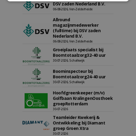
DSV zaden Nederland B.V.
06-08-2026, Ven-Zelderheide
Allround
magazijnmedewerker
(fulltime) bij DSV zaden
Nederland B.V.
06-08-2026, Ven Zelderheide
Groeiplaats specialist bij
Boomtotaalzorg32-40 uur
30-07-2026, Schalkwijk
Boominspecteur bij
Boomtotaalzorg24-40 uur
30-07-2026, Schalkwijk
Hoofdgreenkeeper (m/v)
Golfbaan KralingenOosthoek
groepRotterdam
30-07-2026
Teamleider Kwekerij &
Ontwikkeling bij Diamant
groep Groen Xtra
30-07-2026