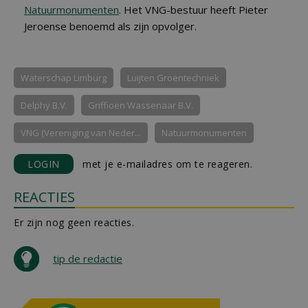
Natuurmonumenten
. Het VNG-bestuur heeft Pieter
Jeroense benoemd als zijn opvolger.
Waterschap Limburg
Luijten Groentechniek
Delphy B.V.
Griffioen Wassenaar B.V.
VNG (Vereniging van Neder...
Natuurmonumenten
LOGIN
met je e-mailadres om te reageren.
REACTIES
Er zijn nog geen reacties.
tip de redactie