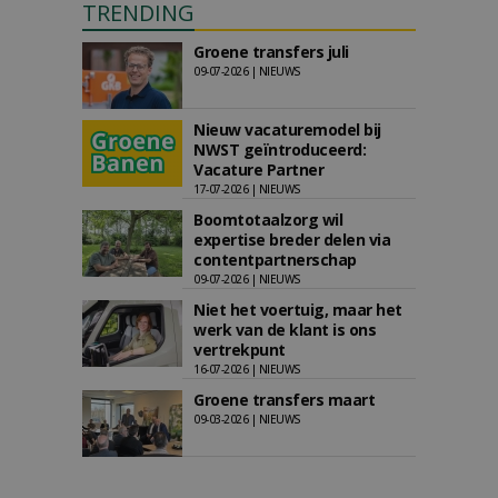
TRENDING
Groene transfers juli
09-07-2026 | NIEUWS
Nieuw vacaturemodel bij
NWST geïntroduceerd:
Vacature Partner
17-07-2026 | NIEUWS
Boomtotaalzorg wil
expertise breder delen via
contentpartnerschap
09-07-2026 | NIEUWS
Niet het voertuig, maar het
werk van de klant is ons
vertrekpunt
16-07-2026 | NIEUWS
Groene transfers maart
09-03-2026 | NIEUWS