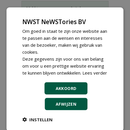
Meld je aan voor onze digitale
nieuwsbrief.
NWST NeWSTories BV
Om goed in staat te zijn onze website aan
te passen aan de wensen en interesses
van de bezoeker, maken wij gebruik van
cookies.
Deze gegevens zijn voor ons van belang
om voor u een prettige website ervaring
te kunnen blijven ontwikkelen.
Lees verder
AKKOORD
Proefveldmedewerker/
AFWIJZEN
Chauffeur
landbouwmachines bij DSV
zaden Nederland B.V.
INSTELLEN
06-08-2026, Ven-Zelderheide
Kasmedewerker (fulltime) bij