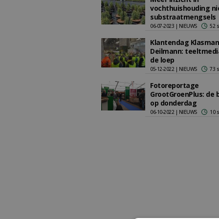
vochthuishouding n
substraatmengsels
06-07-2023 | NIEUWS
52 
Klantendag Klasman
Deilmann: teeltmedi
de loep
05-12-2022 | NIEUWS
73 
Fotoreportage
GrootGroenPlus: de 
op donderdag
06-10-2022 | NIEUWS
10 