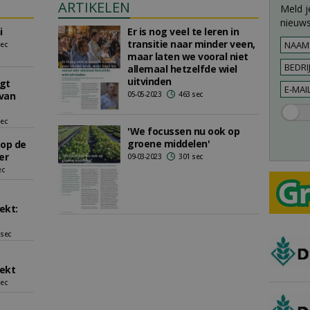
ARTIKELEN
Meld j
nieuws
i
Er is nog veel te leren in
transitie naar minder veen,
sec
maar laten we vooral niet
allemaal hetzelfde wiel
uitvinden
jgt
 van
05-05-2023
463 sec
sec
'We focussen nu ook op
groene middelen'
 op de
er
09-03-2023
301 sec
ec
ekt:
 sec
ekt
sec