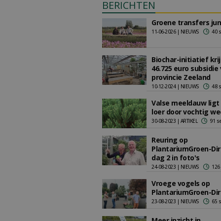
BERICHTEN
Groene transfers jun
11-06-2026 | NIEUWS
40 
Biochar-initiatief kri
46.725 euro subsidie
provincie Zeeland
10-12-2024 | NIEUWS
48 
Valse meeldauw ligt
loer door vochtig we
30-08-2023 | ARTIKEL
91 s
Reuring op
PlantariumGroen-Dir
dag 2 in foto's
24-08-2023 | NIEUWS
126
Vroege vogels op
PlantariumGroen-Dir
23-08-2023 | NIEUWS
65 
Meer inzicht in