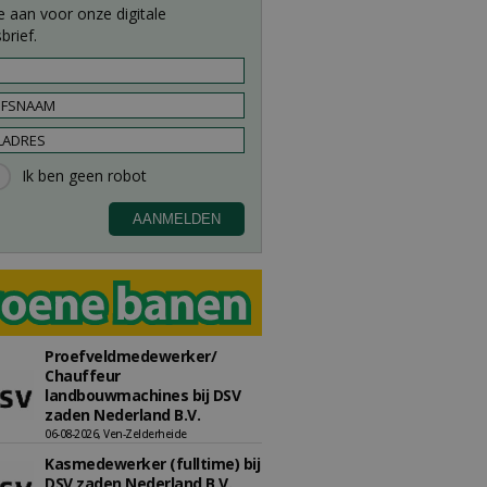
e aan voor onze digitale
brief.
Proefveldmedewerker/
Chauffeur
landbouwmachines bij DSV
zaden Nederland B.V.
06-08-2026, Ven-Zelderheide
Kasmedewerker (fulltime) bij
DSV zaden Nederland B.V.