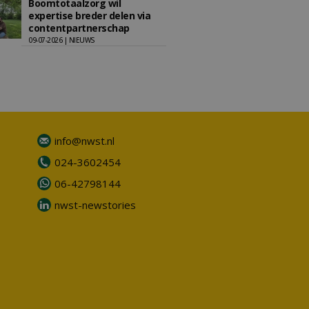
Boomtotaalzorg wil
expertise breder delen via
contentpartnerschap
09-07-2026 | NIEUWS
info@nwst.nl
024-3602454
06-42798144
nwst-newstories