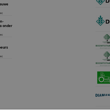
ieuwe
sec
n-
a onder
sec
beurs
sec