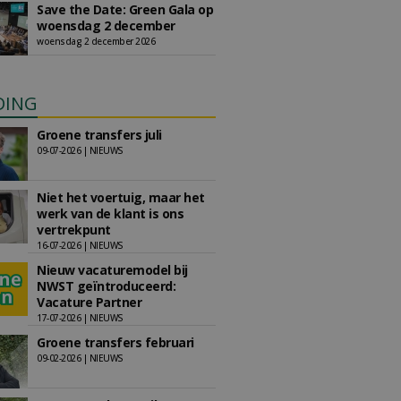
Save the Date: Green Gala op
woensdag 2 december
woensdag 2 december 2026
DING
Groene transfers juli
09-07-2026 | NIEUWS
Niet het voertuig, maar het
werk van de klant is ons
vertrekpunt
16-07-2026 | NIEUWS
Nieuw vacaturemodel bij
NWST geïntroduceerd:
Vacature Partner
17-07-2026 | NIEUWS
Groene transfers februari
09-02-2026 | NIEUWS