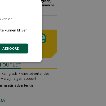
Adviseur openbaar groen,
sportvelden & golfbanen bij
Vos Capelle
27-07-2026, Sprang-Capelle
s van de
meer Groene Banen
te kunnen blijven
AKKOORD
N OUTLET
 kan gratis kleine advertenties
 via zijn eigen account.
en gratis advertentie
DA