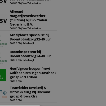
06-08-2026, Ven-Zelderheide
Allround
magazijnmedewerker
(fulltime) bij DSV zaden
Nederland B.V.
06-08-2026, Ven Zelderheide
Groeiplaats specialist bij
Boomtotaalzorg32-40 uur
30-07-2026, Schalkwijk
Boominspecteur bij
Boomtotaalzorg24-40 uur
30-07-2026, Schalkwijk
Hoofdgreenkeeper (m/v)
Golfbaan KralingenOosthoek
groepRotterdam
30-07-2026
Teamleider Kwekerij &
Ontwikkeling bij Diamant
groep Groen Xtra
30-07-2026