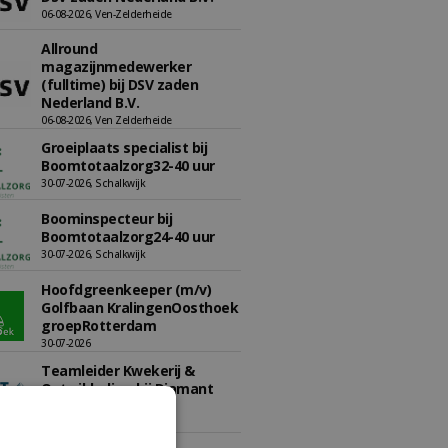
06-08-2026, Ven-Zelderheide
Allround
magazijnmedewerker
(fulltime) bij DSV zaden
Nederland B.V.
06-08-2026, Ven Zelderheide
Groeiplaats specialist bij
Boomtotaalzorg32-40 uur
30-07-2026, Schalkwijk
Boominspecteur bij
Boomtotaalzorg24-40 uur
30-07-2026, Schalkwijk
Hoofdgreenkeeper (m/v)
Golfbaan KralingenOosthoek
groepRotterdam
30-07-2026
Teamleider Kwekerij &
Ontwikkeling bij Diamant
groep Groen Xtra
30-07-2026