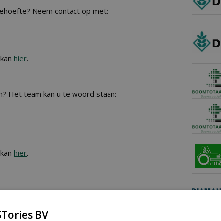
behoefte? Neem contact op met:
 kan
hier
.
n? Het team kan u te woord staan:
 kan
hier
.
Tories BV