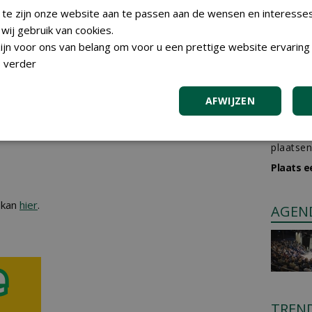
 kan
hier
.
 te zijn onze website aan te passen aan de wensen en interesse
ij gebruik van cookies.
jn voor ons van belang om voor u een prettige website ervaring 
 verder
AFWIJZEN
 kan
hier
.
GREE
Iedereen
plaatsen
Plaats e
 kan
hier
.
AGEN
TREN