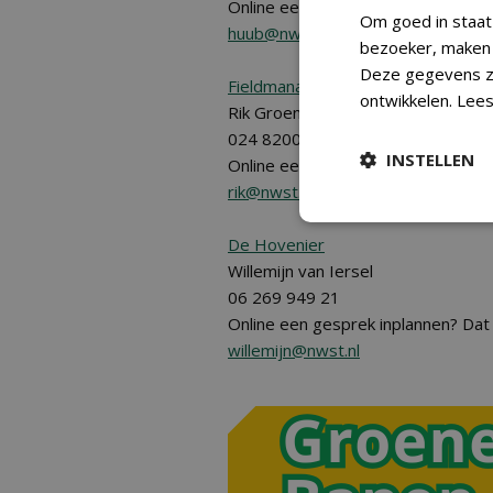
Online een gesprek inplannen? Dat
Om goed in staat
huub@nwst.nl
bezoeker, maken w
Deze gegevens zi
Fieldmanager
en
Greenkeeper
.
ontwikkelen.
Lees
Rik Groenewegen
024 82009 67
INSTELLEN
Online een gesprek inplannen? Dat
rik@nwst.nl
De Hovenier
Willemijn van Iersel
06 269 949 21
Online een gesprek inplannen? Dat
willemijn@nwst.nl