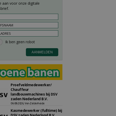
e aan voor onze digitale
brief.
Proefveldmedewerker/
Chauffeur
landbouwmachines bij DSV
zaden Nederland B.V.
06-08-2026, Ven-Zelderheide
Kasmedewerker (fulltime) bij
DSV zaden Nederland B.V.