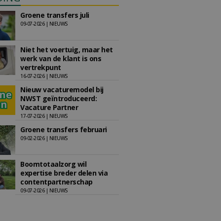
Groene transfers juli
09-07-2026 | NIEUWS
Niet het voertuig, maar het
werk van de klant is ons
vertrekpunt
16-07-2026 | NIEUWS
Nieuw vacaturemodel bij
NWST geïntroduceerd:
Vacature Partner
17-07-2026 | NIEUWS
Groene transfers februari
09-02-2026 | NIEUWS
Boomtotaalzorg wil
expertise breder delen via
contentpartnerschap
09-07-2026 | NIEUWS