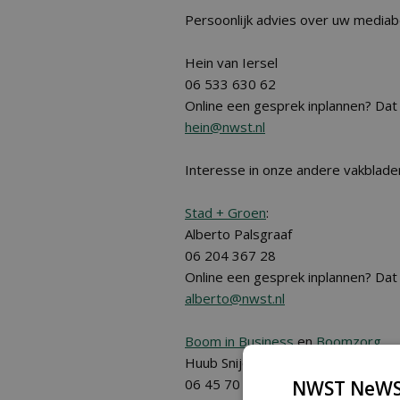
Persoonlijk advies over uw media
Hein van Iersel
06 533 630 62
Online een gesprek inplannen? Dat
hein@nwst.nl
Interesse in onze andere vakblade
Stad + Groen
:
Alberto Palsgraaf
06 204 367 28
Online een gesprek inplannen? Dat
alberto@nwst.nl
Boom in Business
en
Boomzorg
Huub Snijders
06 45 70 04 41
NWST NeWS