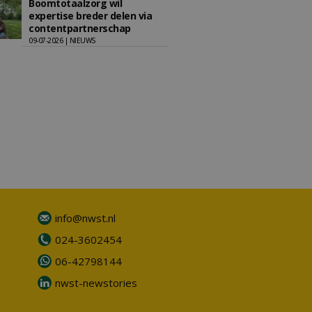
Boomtotaalzorg wil
expertise breder delen via
contentpartnerschap
09-07-2026 | NIEUWS
info@nwst.nl
024-3602454
06-42798144
nwst-newstories