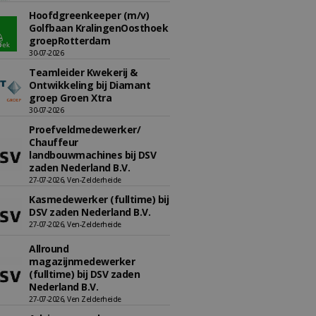
Hoofdgreenkeeper (m/v)
Golfbaan KralingenOosthoek
groepRotterdam
30-07-2026
Teamleider Kwekerij &
Ontwikkeling bij Diamant
groep Groen Xtra
30-07-2026
Proefveldmedewerker/
Chauffeur
landbouwmachines bij DSV
zaden Nederland B.V.
27-07-2026, Ven-Zelderheide
Kasmedewerker (fulltime) bij
DSV zaden Nederland B.V.
27-07-2026, Ven-Zelderheide
Allround
magazijnmedewerker
(fulltime) bij DSV zaden
Nederland B.V.
27-07-2026, Ven Zelderheide