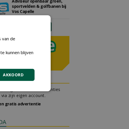
Adviseur openbaar groen,
sportvelden & golfbanen bij
Vos Capelle
27-07-2026, Sprang-Capelle
meer Groene Banen
s van de
te kunnen blijven
AKKOORD
N OUTLET
 kan gratis kleine advertenties
 via zijn eigen account.
en gratis advertentie
DA