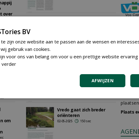
appij
o
t over
sec
Hoveniers onderschatten
nog te vaak het effect van
we
Tories BV
doorzaaimachines
live
27-05-2025
154 sec
e-
 te zijn onze website aan te passen aan de wensen en interesse
ij gebruik van cookies.
sec
jn voor ons van belang om voor u een prettige website ervaring 
 april
 verder
Een droog voorjaar: extra
 sec
belangrijk om tijdig door te
zaaien
AFWIJZEN
20-05-2025
144 sec
GREE
n
Iedereen
sec
plaatsen
l
Vredo gaat zich breder
Plaats e
oriënteren
en om
02-05-2025
150 sec
AGEN
en
sec