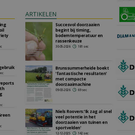
ARTIKELEN
ing
Succesvol doorzaaien
oil
begint bij timing,
iety
bodemtemperatuur en
rassenkeuze
ec
30-05-2026
181 sec
gebruik
Brunssummerheide boekt
'fantastische resultaten'
sec
met compacte
eports
doorzaaimachine
ith
09-03-2026
69 sec
g
ec
Niels Roovers:'Ik zag al snel
Green
veel potentie in het
doorzaaien van tuinen en
ec
sportvelden'
12-12-2025
142 sec