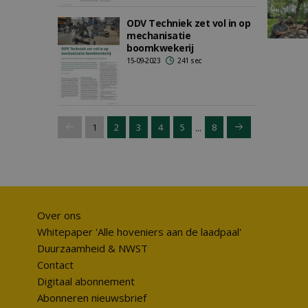
ODV Techniek zet vol in op
mechanisatie
boomkwekerij
15-09-2023
241 sec
...
1
2
3
4
5
8
Over ons
Whitepaper 'Alle hoveniers aan de laadpaal'
Duurzaamheid & NWST
Contact
Digitaal abonnement
Abonneren nieuwsbrief