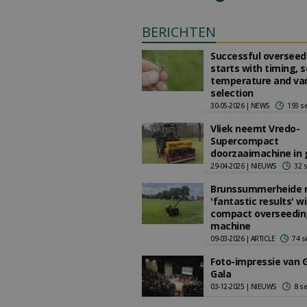
BERICHTEN
Successful overseed
starts with timing, s
temperature and var
selection
30-05-2026 | NEWS
193 s
Vliek neemt Vredo-
Supercompact
doorzaaimachine in 
29-04-2026 | NIEUWS
32 
Brunssummerheide r
'fantastic results' w
compact overseedin
machine
09-03-2026 | ARTICLE
74 s
Foto-impressie van 
Gala
03-12-2025 | NIEUWS
8 s