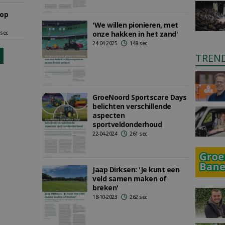
oop
'We willen pionieren, met
 sec
onze hakken in het zand'
24-04-2025
148 sec
TREN
GroeNoord Sportscare Days
belichten verschillende
aspecten
sportveldonderhoud
22-04-2024
261 sec
Jaap Dirksen: 'Je kunt een
veld samen maken of
breken'
18-10-2023
262 sec