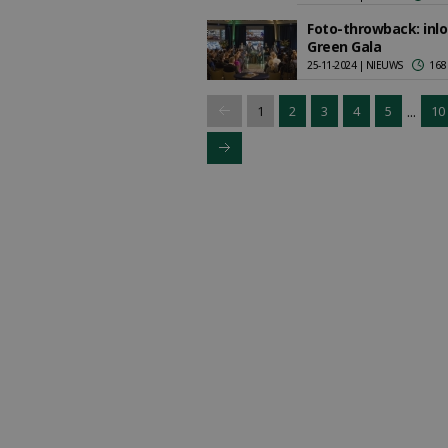
Foto-throwback: inl
Green Gala
25-11-2024 | NIEUWS
168
...
1
2
3
4
5
10