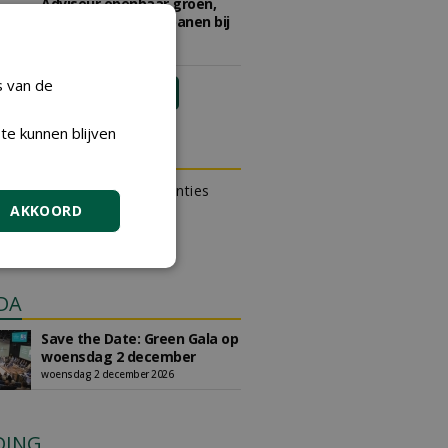
Adviseur openbaar groen,
sportvelden & golfbanen bij
Vos Capelle
27-07-2026, Sprang-Capelle
s van de
meer Groene Banen
te kunnen blijven
N OUTLET
 kan gratis kleine advertenties
AKKOORD
 via zijn eigen account.
en gratis advertentie
DA
Save the Date: Green Gala op
woensdag 2 december
woensdag 2 december 2026
DING