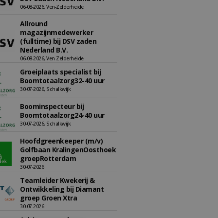
06-08-2026, Ven-Zelderheide
Allround
magazijnmedewerker
(fulltime) bij DSV zaden
Nederland B.V.
06-08-2026, Ven Zelderheide
Groeiplaats specialist bij
Boomtotaalzorg32-40 uur
30-07-2026, Schalkwijk
Boominspecteur bij
Boomtotaalzorg24-40 uur
30-07-2026, Schalkwijk
Hoofdgreenkeeper (m/v)
Golfbaan KralingenOosthoek
groepRotterdam
30-07-2026
Teamleider Kwekerij &
Ontwikkeling bij Diamant
groep Groen Xtra
30-07-2026