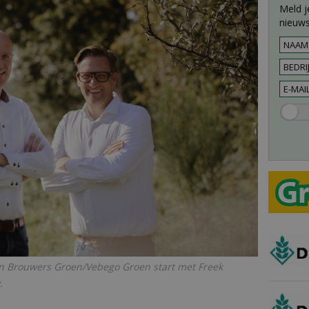
Meld j
nieuws
an Brouwers Groen/Vebego Groen start met Freek
.