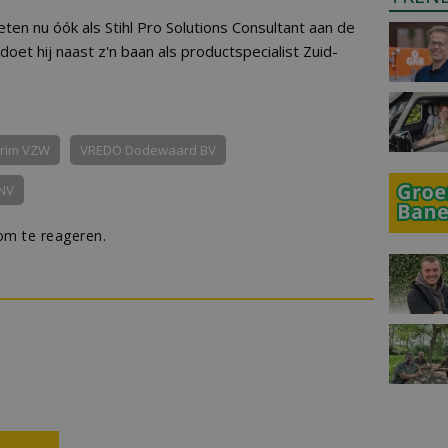
ten nu óók als Stihl Pro Solutions Consultant aan de
doet hij naast z'n baan als productspecialist Zuid-
rim VZW
VREDO Dodewaard BV
 NV
m te reageren.