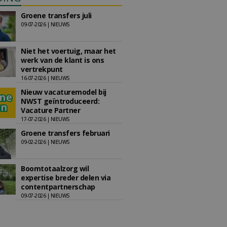
Groene transfers juli
09-07-2026 | NIEUWS
Niet het voertuig, maar het
werk van de klant is ons
vertrekpunt
16-07-2026 | NIEUWS
Nieuw vacaturemodel bij
NWST geïntroduceerd:
Vacature Partner
17-07-2026 | NIEUWS
Groene transfers februari
09-02-2026 | NIEUWS
Boomtotaalzorg wil
expertise breder delen via
contentpartnerschap
09-07-2026 | NIEUWS