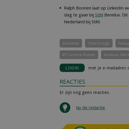
Ralph Boonen laat op LinkedIn we
slag te gaan bij
Stihl
Benelux. Dit 
Nederland bij Stihl.
Investree
Tree-O-Logic
Fedag
IPC Groene Ruimte
Andreas Stihl
LOGIN
met je e-mailadres o
REACTIES
Er zijn nog geen reacties.
tip de redactie