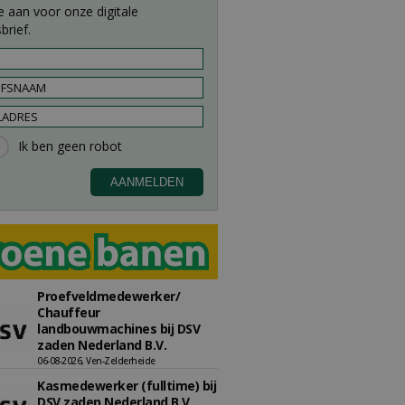
e aan voor onze digitale
brief.
Proefveldmedewerker/
Chauffeur
landbouwmachines bij DSV
zaden Nederland B.V.
06-08-2026, Ven-Zelderheide
Kasmedewerker (fulltime) bij
DSV zaden Nederland B.V.