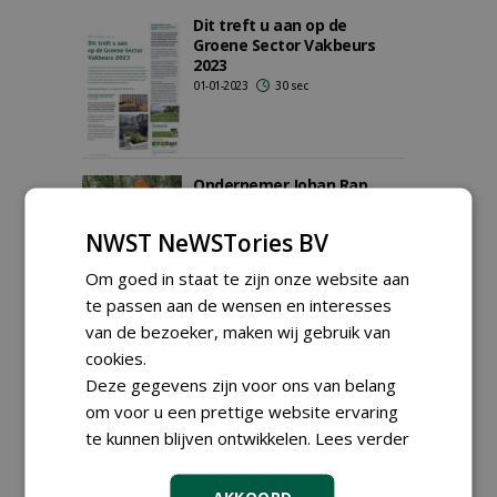
Dit treft u aan op de
Groene Sector Vakbeurs
2023
01-01-2023
30 sec
Ondernemer Johan Rap
over de Panda: 'Wat je er
ook mee klepelt, het vliegt
NWST NeWSTories BV
naar boven'
13-12-2022
254 sec
Om goed in staat te zijn onze website aan
te passen aan de wensen en interesses
van de bezoeker, maken wij gebruik van
Paul Schotman, Jo Custers
cookies.
en Arnoud van de Sande:
Deze gegevens zijn voor ons van belang
een bak aan ervaring
28-10-2022
313 sec
om voor u een prettige website ervaring
te kunnen blijven ontwikkelen.
Lees verder
AKKOORD