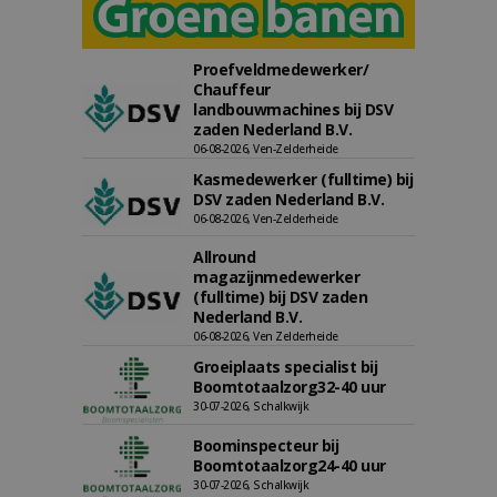
Proefveldmedewerker/
Chauffeur
landbouwmachines bij DSV
zaden Nederland B.V.
06-08-2026, Ven-Zelderheide
Kasmedewerker (fulltime) bij
DSV zaden Nederland B.V.
06-08-2026, Ven-Zelderheide
Allround
magazijnmedewerker
(fulltime) bij DSV zaden
Nederland B.V.
06-08-2026, Ven Zelderheide
Groeiplaats specialist bij
Boomtotaalzorg32-40 uur
30-07-2026, Schalkwijk
Boominspecteur bij
Boomtotaalzorg24-40 uur
30-07-2026, Schalkwijk