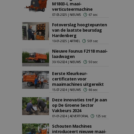
M1803-L maai-
verticuteermachine
07-05-2025 | NIEUWS
67 sec
Fotoverslag hoogtepunten
van de laatste beursdag
Hardenberg
10-01-2025 | ARTIKEL
501 sec
Nieuwe Faunus F2118 maai-
laadwagen
30-10-2024 | NIEUWS
50 sec
Eerste Kleurkeur-
certificaten voor
maaimachines uitgereikt
15-07-2024 | NIEUWS
66 sec
Deze innovaties tref je aan
op De Groene Sector
Vakbeurs 2024
01-01-2024 | ADVERTORIAL
125 sec
Schouten Machines
introduceert nieuwe maai-