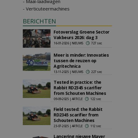
- Maai-laadwagen
- Verticuteermachines
BERICHTEN
Fotoverslag Groene Sector
Vakbeurs 2026: dag 3
16-01-2026 | NIEUWS
727 sec
Meer is minder: Innovaties
tussen de reuzen op
Agritechnica
13-11-2025 | NIEUWS
227 sec
Tested in practice: the
Rabbit RD2345 scarifier
from Schouten Machines
09-09-2025 | ARTICLE
122 sec
Field tested: the Rabbit
RD2345 scarifier from
Schouten Machines
23-07-2025 | ARTICLE
112 sec
Lancering nieuwe Maver