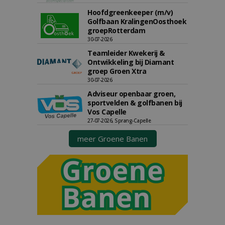
Hoofdgreenkeeper (m/v)
Golfbaan KralingenOosthoek
groepRotterdam
30-07-2026
Teamleider Kwekerij &
Ontwikkeling bij Diamant
groep Groen Xtra
30-07-2026
Adviseur openbaar groen,
sportvelden & golfbanen bij
Vos Capelle
27-07-2026, Sprang-Capelle
meer Groene Banen