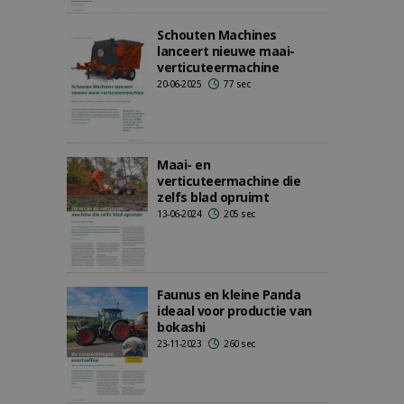
Schouten Machines
lanceert nieuwe maai-
verticuteermachine
20-06-2025
77 sec
Maai- en
verticuteermachine die
zelfs blad opruimt
13-06-2024
205 sec
Faunus en kleine Panda
ideaal voor productie van
bokashi
23-11-2023
260 sec