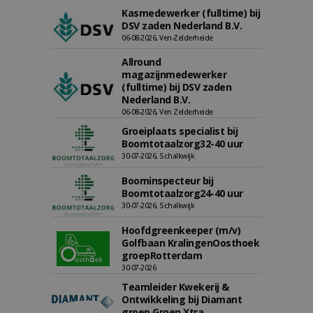
Kasmedewerker (fulltime) bij
DSV zaden Nederland B.V.
06-08-2026, Ven-Zelderheide
Allround
magazijnmedewerker
(fulltime) bij DSV zaden
Nederland B.V.
06-08-2026, Ven Zelderheide
Groeiplaats specialist bij
Boomtotaalzorg32-40 uur
30-07-2026, Schalkwijk
Boominspecteur bij
Boomtotaalzorg24-40 uur
30-07-2026, Schalkwijk
Hoofdgreenkeeper (m/v)
Golfbaan KralingenOosthoek
groepRotterdam
30-07-2026
Teamleider Kwekerij &
Ontwikkeling bij Diamant
groep Groen Xtra