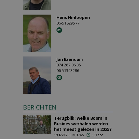
Hens Hinloopen
06-51629577
Jan Ezendam
074 267 06 35
06 51343286
BERICHTEN
Terugblik: welke Boom in
Businessverhalen werden
het meest gelezen in 2025?
19-12-2025 | NIEUWS
131 sec