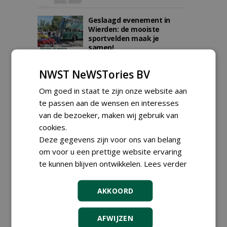
Geslaagd evenement in
Wierden: de mooiste
sportvelden maak je
samen!
23-10-2023
407 sec
NWST NeWSTories BV
Om goed in staat te zijn onze website aan
De Globus E-trike ETK2000,
paradepaardje van
te passen aan de wensen en interesses
Ezendam
van de bezoeker, maken wij gebruik van
11-09-2023
244 sec
cookies.
Deze gegevens zijn voor ons van belang
om voor u een prettige website ervaring
te kunnen blijven ontwikkelen.
Lees verder
Elektrisch aangedreven
wiel voor de boomkwekerij
is uitgevonden door Gebr.
AKKOORD
Ezendam
05-06-2023
328 sec
AFWIJZEN