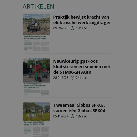
ARTIKELEN
Praktijk bewijst kracht van
elektrische werktuigdrager
09-09-2025
187 sec
Nauwkeurig gps-loos
kluitsteken en snoeien met
de STM06-2H Auto
28-01-2025
241 sec
Tweemaal Globus SPK03,
samen één Globus SPK04
05-11-2024
185 sec