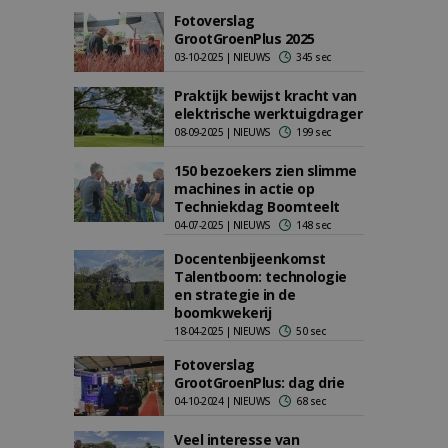
Fotoverslag
GrootGroenPlus 2025
03-10-2025 | NIEUWS
345 sec
Praktijk bewijst kracht van
elektrische werktuigdrager
08-09-2025 | NIEUWS
199 sec
150 bezoekers zien slimme
machines in actie op
Techniekdag Boomteelt
04-07-2025 | NIEUWS
148 sec
Docentenbijeenkomst
Talentboom: technologie
en strategie in de
boomkwekerij
18-04-2025 | NIEUWS
50 sec
Fotoverslag
GrootGroenPlus: dag drie
04-10-2024 | NIEUWS
68 sec
Veel interesse van