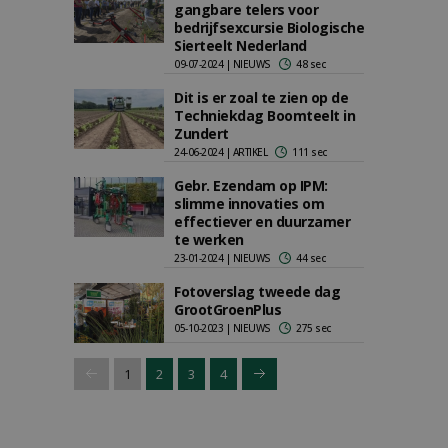
gangbare telers voor
bedrijfsexcursie Biologische
Sierteelt Nederland
09-07-2024 | NIEUWS
48 sec
Dit is er zoal te zien op de
Techniekdag Boomteelt in
Zundert
24-06-2024 | ARTIKEL
111 sec
Gebr. Ezendam op IPM:
slimme innovaties om
effectiever en duurzamer
te werken
23-01-2024 | NIEUWS
44 sec
Fotoverslag tweede dag
GrootGroenPlus
05-10-2023 | NIEUWS
275 sec
1
2
3
4