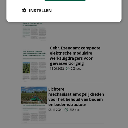
Kwekerij Plantium wil met
INSTELLEN
de machine groeien
14-11-2022
261 sec
Gebr. Ezendam: compacte
elektrische modulaire
werktuigdragers voor
gewasverzorging
16-09-2022
203 sec
Lichtere
mechanisatiemogelijkheden
voor het behoud van bodem
en bodemstructuur
03-11-2021
237 sec