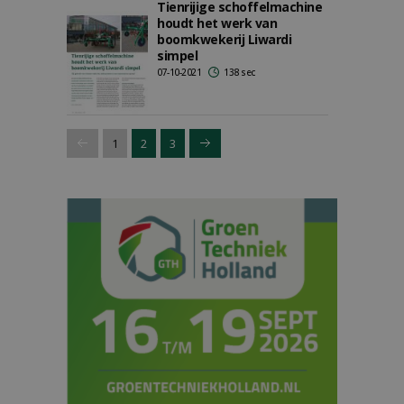
Tienrijige schoffelmachine
houdt het werk van
boomkwekerij Liwardi
simpel
07-10-2021
138 sec
1
2
3