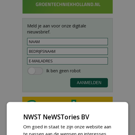
Meld je aan voor onze digitale
nieuwsbrief.
NWST NeWSTories BV
Proefveldmedewerker/
Om goed in staat te zijn onze website aan
Chauffeur
landbouwmachines bij DSV
te passen aan de wensen en interesses