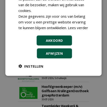
zaden Nederland B.V.
van de bezoeker, maken wij gebruik van
06-08-2026, Ven-Zelderheide
cookies.
Kasmedewerker (fulltime) bij
Deze gegevens zijn voor ons van belang
DSV zaden Nederland B.V.
06-08-2026, Ven-Zelderheide
om voor u een prettige website ervaring
te kunnen blijven ontwikkelen.
Lees verder
Allround
magazijnmedewerker
(fulltime) bij DSV zaden
AKKOORD
Nederland B.V.
06-08-2026, Ven Zelderheide
Groeiplaats specialist bij
AFWIJZEN
Boomtotaalzorg32-40 uur
30-07-2026, Schalkwijk
INSTELLEN
Boominspecteur bij
Boomtotaalzorg24-40 uur
30-07-2026, Schalkwijk
Hoofdgreenkeeper (m/v)
Golfbaan KralingenOosthoek
groepRotterdam
30-07-2026
Teamleider Kwekerij &