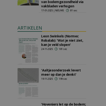
van bodemgezondheid via
vakbladen verhogen
17-01-2025 | NIEUWS
81 sec
ARTIKELEN
Leon Swinkels (Normec
Robalab): 'Wat je niet ziet,
kan je veld slopen'
24-11-2025
181 sec
'Aaltjesonderzoek levert
meer op dan je denkt'
19-11-2025
199 sec
'Hoveniers let op de bodem;