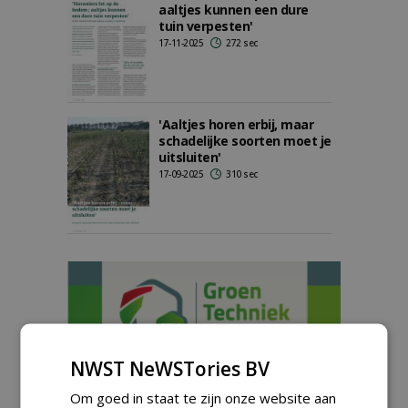
aaltjes kunnen een dure
tuin verpesten'
17-11-2025
272 sec
'Aaltjes horen erbij, maar
schadelijke soorten moet je
uitsluiten'
17-09-2025
310 sec
NWST NeWSTories BV
Om goed in staat te zijn onze website aan