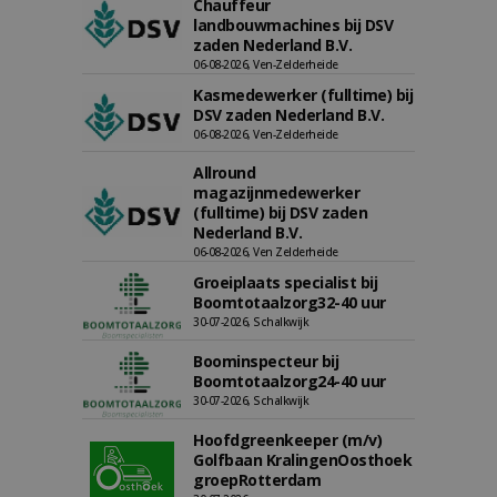
Chauffeur
landbouwmachines bij DSV
zaden Nederland B.V.
06-08-2026, Ven-Zelderheide
Kasmedewerker (fulltime) bij
DSV zaden Nederland B.V.
06-08-2026, Ven-Zelderheide
Allround
magazijnmedewerker
(fulltime) bij DSV zaden
Nederland B.V.
06-08-2026, Ven Zelderheide
Groeiplaats specialist bij
Boomtotaalzorg32-40 uur
30-07-2026, Schalkwijk
Boominspecteur bij
Boomtotaalzorg24-40 uur
30-07-2026, Schalkwijk
Hoofdgreenkeeper (m/v)
Golfbaan KralingenOosthoek
groepRotterdam