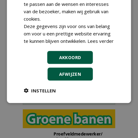
te passen aan de wensen en interesses
van de bezoeker, maken wij gebruik van
cookies.
Deze gegevens zijn voor ons van belang
om voor u een prettige website ervaring
Meld je aan voor onze digitale
te kunnen blijven ontwikkelen.
Lees verder
nieuwsbrief.
AKKOORD
AFWIJZEN
INSTELLEN
Proefveldmedewerker/