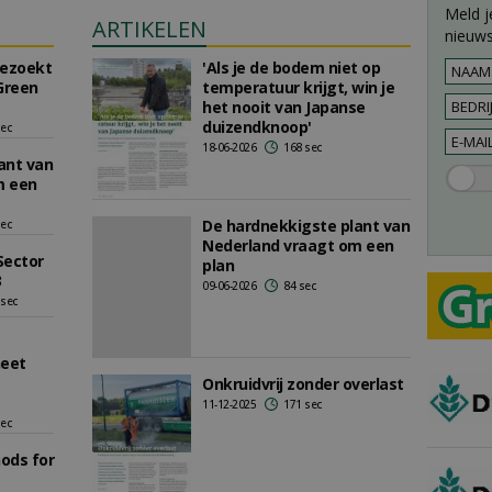
Meld j
ARTIKELEN
nieuws
bezoekt
'Als je de bodem niet op
Green
temperatuur krijgt, win je
het nooit van Japanse
duizendknoop'
sec
18-06-2026
168 sec
ant van
m een
De hardnekkigste plant van
sec
Nederland vraagt om een
Sector
plan
3
09-06-2026
84 sec
 sec
eet
Onkruidvrij zonder overlast
11-12-2025
171 sec
sec
ods for