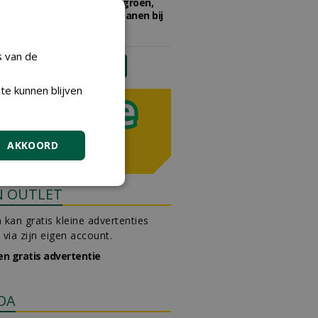
Adviseur openbaar groen,
sportvelden & golfbanen bij
Vos Capelle
27-07-2026, Sprang-Capelle
s van de
meer Groene Banen
te kunnen blijven
AKKOORD
N OUTLET
 kan gratis kleine advertenties
 via zijn eigen account.
en gratis advertentie
DA