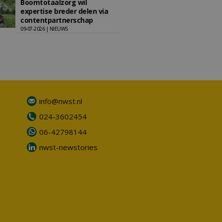
Boomtotaalzorg wil
expertise breder delen via
contentpartnerschap
09-07-2026 | NIEUWS
info@nwst.nl
024-3602454
06-42798144
nwst-newstories