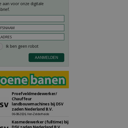
e aan voor onze digitale
brief.
Proefveldmedewerker/
Chauffeur
landbouwmachines bij DSV
zaden Nederland B.V.
06-08-2026, Ven-Zelderheide
Kasmedewerker (fulltime) bij
DSV zaden Nederland B.V.