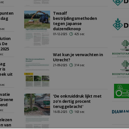
sec
epunten
Twaalf
sdag
bestrijdingsmethoden
tegen Japanse
duizendknoop
 sec
01-12-2025
425 sec
lution
s De
 2025
Wat kun je verwachten in
sec
Utrecht?
dag
21-09-2025
314 sec
 is
eek uit
 sec
vatie
'De onkruiddruk lijkt met
 Groene
zo'n dertig procent
kend
teruggebracht'
sec
16-05-2025
163 sec
elezen
en van