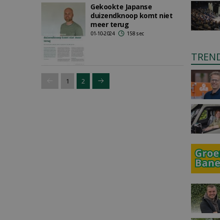
Gekookte Japanse
duizendknoop komt niet
meer terug
01-10-2024
158 sec
TREN
1
2