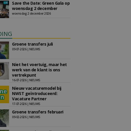
Save the Date: Green Gala op
woensdag 2 december
woensdag 2 december 2026
DING
Groene transfers juli
09-07-2026 | NIEUWS
Niet het voertuig, maar het
werk van de klant is ons
vertrekpunt
16-07-2026 | NIEUWS
Nieuw vacaturemodel bij
NWST geïntroduceerd:
Vacature Partner
17-07-2026 | NIEUWS
Groene transfers februari
09-02-2026 | NIEUWS