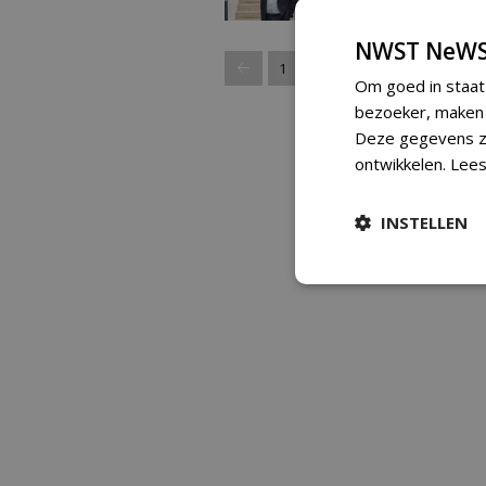
2024
20-12-2024 | NIEUWS
160
NWST NeWS
1
2
Om goed in staat
bezoeker, maken w
Deze gegevens zi
ontwikkelen.
Lees
INSTELLEN