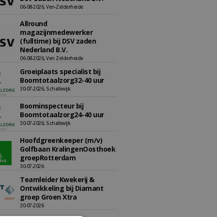
06-08-2026, Ven-Zelderheide
Allround
magazijnmedewerker
(fulltime) bij DSV zaden
Nederland B.V.
06-08-2026, Ven Zelderheide
Groeiplaats specialist bij
Boomtotaalzorg32-40 uur
30-07-2026, Schalkwijk
Boominspecteur bij
Boomtotaalzorg24-40 uur
30-07-2026, Schalkwijk
Hoofdgreenkeeper (m/v)
Golfbaan KralingenOosthoek
groepRotterdam
30-07-2026
Teamleider Kwekerij &
Ontwikkeling bij Diamant
groep Groen Xtra
30-07-2026