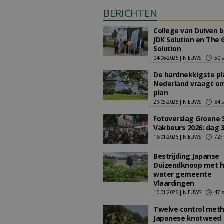
BERICHTEN
College van Duiven 
JDK Solution en The 
Solution
04-06-2026 | NIEUWS
50 
De hardnekkigste pl
Nederland vraagt o
plan
29-05-2026 | NIEUWS
84 
Fotoverslag Groene 
Vakbeurs 2026: dag 
16-01-2026 | NIEUWS
727
Bestrijding Japanse
Duizendknoop met h
water gemeente
Vlaardingen
10-01-2026 | NIEUWS
47 
Twelve control meth
Japanese knotweed