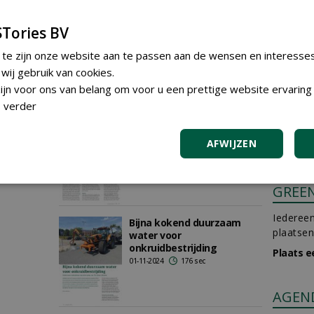
 sec
Dolmans Landscaping Oost
Tories BV
in Duiven kiest voor circulair
heet water voor
 te zijn onze website aan te passen aan de wensen en interesse
onkruidbestrijding
ij gebruik van cookies.
07-04-2025
175 sec
jn voor ons van belang om voor u een prettige website ervaring 
 verder
Innovatie-award voor
bestrijding Japanse
AFWIJZEN
duizendknoop
05-02-2025
158 sec
GREE
Iedereen
Bijna kokend duurzaam
plaatsen
water voor
onkruidbestrijding
Plaats e
01-11-2024
176 sec
AGEN