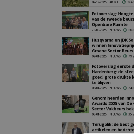
02-12-2025 | ARTICLE
364 
Fotoverslag: Hoogt
van de tweede beur
Openbare Ruimte
25-09-2025 | NIEUWS
600
Husqvarna en JDK So
winnen Innovatieprij
Groene Sector Beurs
09-01-2025 | NIEUWS
79 
Fotoverslag eerste 
Hardenberg: de sfeer
goed, grote drukte l
te blijven
08-01-2025 | NIEUWS
240
Genomineerden Inno
Awards 2025 van De
Sector Vakbeurs be
03-01-2025 | NIEUWS
35 
Terugblik: de best g
artikelen en bericht