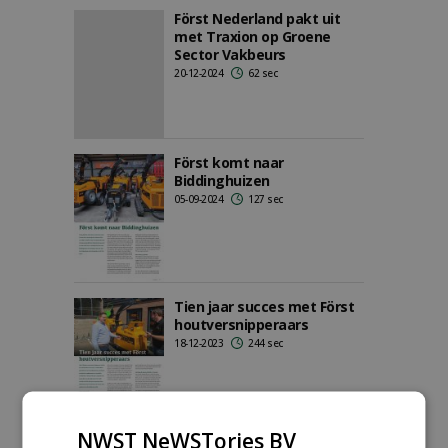
Först Nederland pakt uit
met Traxion op Groene
Sector Vakbeurs
20-12-2024
62 sec
Först komt naar
Biddinghuizen
05-09-2024
127 sec
Tien jaar succes met Först
houtversnipperaars
18-12-2023
244 sec
NWST NeWSTories BV