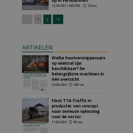
op in verhuurvloot
12-04-2022 | NIEUWS
28 sec
1
2
ARTIKELEN
Welke houtversnipperaars
op wielstel zijn
beschikbaar? De
belangrijkste machines in
één overzicht
23-06-2026
492 sec
Först TT6-Traffic in
productie: van concept
naar serieuze oplossing
voor de sector
11-05-2026
85 sec