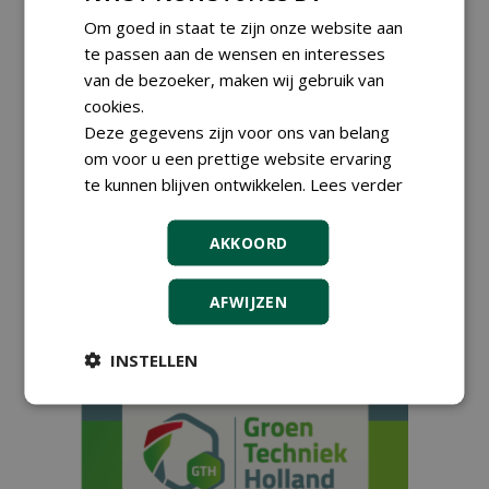
Energieneutraal
boomverzorgen met
Om goed in staat te zijn onze website aan
opvallende bedrijfswagen
te passen aan de wensen en interesses
25-09-2023
254 sec
van de bezoeker, maken wij gebruik van
cookies.
Deze gegevens zijn voor ons van belang
om voor u een prettige website ervaring
Storm Boomverzorging
werkt met een Först-
te kunnen blijven ontwikkelen.
Lees verder
houtversnipperaar op de
aanhanger
12-05-2023
AKKOORD
235 sec
AFWIJZEN
1
2
INSTELLEN