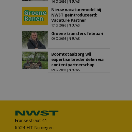
16-07-2026 | NIEUWS
Nieuw vacaturemodel bij
NWST geïntroduceerd:
Vacature Partner
17-07-2026 | NIEUWS
Groene transfers februari
09-02-2026 | NIEUWS
Boomtotaalzorg wil
expertise breder delen via
contentpartnerschap
09-07-2026 | NIEUWS
Fransestraat 41
6524 HT Nijmegen