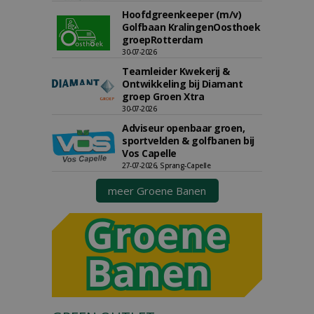
Hoofdgreenkeeper (m/v)
Golfbaan KralingenOosthoek
groepRotterdam
30-07-2026
Teamleider Kwekerij &
Ontwikkeling bij Diamant
groep Groen Xtra
30-07-2026
Adviseur openbaar groen,
sportvelden & golfbanen bij
Vos Capelle
27-07-2026, Sprang-Capelle
meer Groene Banen