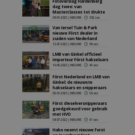
Fotoverslag Hardenberg
dag twee: van
Masterclasses tot drukte
09-01-2025 | NIEUWS
302 sec
Van Iersel Tuin & Park
nieuwe Först dealer in
zuiden van Nederland
12-07-2023 | NIEUWS
96 sec
LMB van Ginkel officieel
importeur Först hakselaars
10-05-2023 | NIEUWS
45 sec
Först Nederland en LMB van
Ginkel: de nieuwste
hakselaars en snipperaars
05-01-2023 | NIEUWS
56 sec
Först dieselversnipperaars
goedgekeurd voor gebruik
met HVO
04-07-2022 | NIEUWS
61 sec
Habo neemt nieuwe Forst