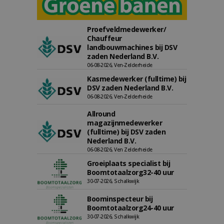
Proefveldmedewerker/
Chauffeur
landbouwmachines bij DSV
zaden Nederland B.V.
06-08-2026, Ven-Zelderheide
Kasmedewerker (fulltime) bij
DSV zaden Nederland B.V.
06-08-2026, Ven-Zelderheide
Allround
magazijnmedewerker
(fulltime) bij DSV zaden
Nederland B.V.
06-08-2026, Ven Zelderheide
Groeiplaats specialist bij
Boomtotaalzorg32-40 uur
30-07-2026, Schalkwijk
Boominspecteur bij
Boomtotaalzorg24-40 uur
30-07-2026, Schalkwijk