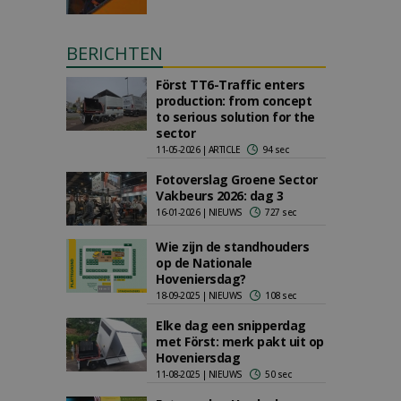
BERICHTEN
Först TT6-Traffic enters
production: from concept
to serious solution for the
sector
11-05-2026 | ARTICLE
94 sec
Fotoverslag Groene Sector
Vakbeurs 2026: dag 3
16-01-2026 | NIEUWS
727 sec
Wie zijn de standhouders
op de Nationale
Hoveniersdag?
18-09-2025 | NIEUWS
108 sec
Elke dag een snipperdag
met Först: merk pakt uit op
Hoveniersdag
11-08-2025 | NIEUWS
50 sec