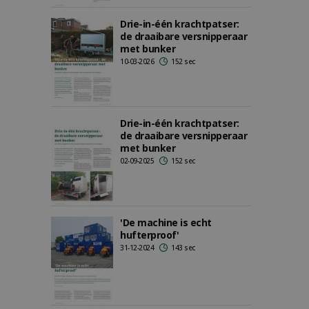
Drie-in-één krachtpatser:
de draaibare versnipperaar
met bunker
10-03-2026
152 sec
Drie-in-één krachtpatser:
de draaibare versnipperaar
met bunker
02-09-2025
152 sec
'De machine is echt
hufterproof'
31-12-2024
143 sec