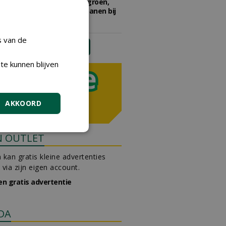
Adviseur openbaar groen,
sportvelden & golfbanen bij
Vos Capelle
27-07-2026, Sprang-Capelle
s van de
meer Groene Banen
te kunnen blijven
AKKOORD
N OUTLET
 kan gratis kleine advertenties
 via zijn eigen account.
en gratis advertentie
DA