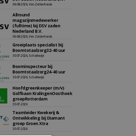
06-08-2026, Ven-Zelderheide
Allround
magazijnmedewerker
(fulltime) bij DSV zaden
Nederland B.V.
06-08-2026, Ven Zelderheide
Groeiplaats specialist bij
Boomtotaalzorg32-40 uur
30-07-2026, Schalkwijk
Boominspecteur bij
Boomtotaalzorg24-40 uur
30-07-2026, Schalkwijk
Hoofdgreenkeeper (m/v)
Golfbaan KralingenOosthoek
groepRotterdam
30-07-2026
Teamleider Kwekerij &
Ontwikkeling bij Diamant
groep Groen Xtra
30-07-2026