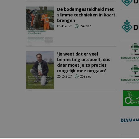
De bodemgesteldheid met
slimme technieken in kaart
brengen
01-11-2021
242 sec
'Je weet dat er veel
bemesting uitspoelt, dus
daar moet je zo precies
mogelijk mee omgaan'
25-05-2021
259 sec