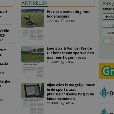
ARTIKELEN
Meld j
nieuws
uari
Precieze bemesting met
bodemscans
sec
28-04-2022
321 sec
Weide
026
sec
Loonstra & Van der Weide
eurs
tilt beheer van sportvelden
s:
naar een hoger niveau
01-12-2021
274 sec
matie
 sec
delijke
Bijna alles is mogelijk, maar
t
in de sport staat
precisielandbouw nog in de
kinderschoenen
sec
30-11-2021
240 sec