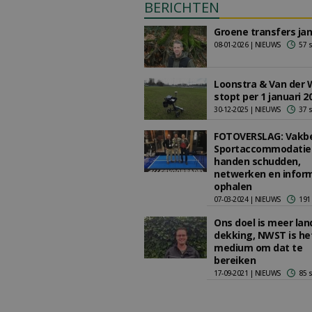
BERICHTEN
Groene transfers jan
08-01-2026 | NIEUWS
57 
Loonstra & Van der 
stopt per 1 januari 2
30-12-2025 | NIEUWS
37 
FOTOVERSLAG: Vakb
Sportaccommodatie
handen schudden,
netwerken en infor
ophalen
07-03-2024 | NIEUWS
191
Ons doel is meer lan
dekking, NWST is he
medium om dat te
bereiken
17-09-2021 | NIEUWS
85 