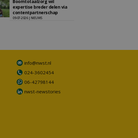
Boomtotaalzorg wil
expertise breder delen via
contentpartnerschap
09-07-2026 | NIEUWS
info@nwst.nl
024-3602454
06-42798144
nwst-newstories