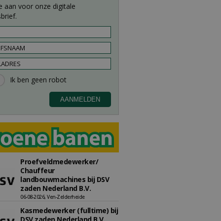
e aan voor onze digitale
brief.
Proefveldmedewerker/
Chauffeur
landbouwmachines bij DSV
zaden Nederland B.V.
06-08-2026, Ven-Zelderheide
Kasmedewerker (fulltime) bij
DSV zaden Nederland B.V.