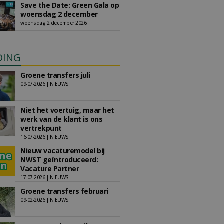
Save the Date: Green Gala op
woensdag 2 december
woensdag 2 december 2026
DING
Groene transfers juli
09-07-2026 | NIEUWS
Niet het voertuig, maar het
werk van de klant is ons
vertrekpunt
16-07-2026 | NIEUWS
Nieuw vacaturemodel bij
NWST geïntroduceerd:
Vacature Partner
17-07-2026 | NIEUWS
Groene transfers februari
09-02-2026 | NIEUWS