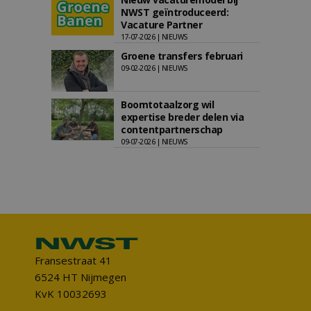
NWST geïntroduceerd:
Vacature Partner
17-07-2026 | NIEUWS
Groene transfers februari
09-02-2026 | NIEUWS
Boomtotaalzorg wil
expertise breder delen via
contentpartnerschap
09-07-2026 | NIEUWS
Fransestraat 41
6524 HT Nijmegen
KvK 10032693