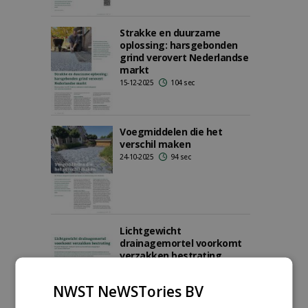
Strakke en duurzame
oplossing: harsgebonden
grind verovert Nederlandse
markt
15-12-2025
104 sec
Voegmiddelen die het
verschil maken
24-10-2025
94 sec
Lichtgewicht
drainagemortel voorkomt
verzakken bestrating
13-08-2025
135 sec
NWST NeWSTories BV