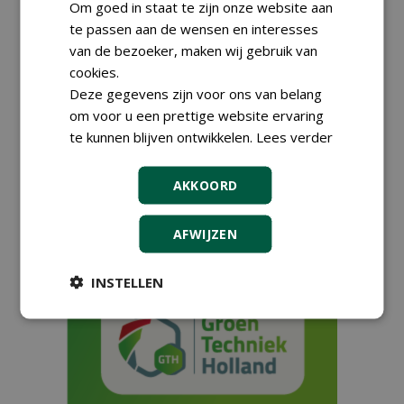
Om goed in staat te zijn onze website aan
te passen aan de wensen en interesses
Wat ligt er nieuw op de
stoep?
van de bezoeker, maken wij gebruik van
28-04-2025
290 sec
cookies.
Deze gegevens zijn voor ons van belang
om voor u een prettige website ervaring
te kunnen blijven ontwikkelen.
Lees verder
WS Products heeft dé
oplossing voor een stabiele
AKKOORD
ondergrond en strak
gevoegde bestrating
25-04-2025
93 sec
AFWIJZEN
INSTELLEN