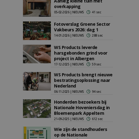
Aanleg kleine tuin met
overkapping
05-02-2026 | NIEUWS
41 sec
Fotoverslag Groene Sector
Vakbeurs 2026: dag 1
14-01-2026 | NIEUWS
288 sec
WS Products leverde
harsgebonden grind voor
project in Albergen
17-12-2025 | NIEUWS
59 sec
WS Products brengt nieuwe
bestratingsoplossing naar
Nederland
06-11-2025 | NIEUWS
94 sec
Honderden bezoekers bij
Nationale Hoveniersdag in
Bloemenpark Appeltern
21-09-2025 | NIEUWS
612 sec
Wie zijn de standhouders
op de Nationale