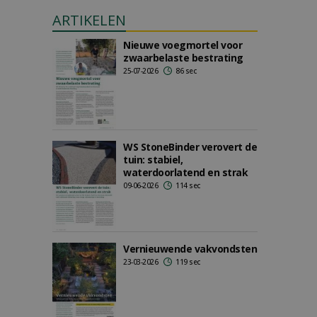
ARTIKELEN
Nieuwe voegmortel voor
zwaarbelaste bestrating
25-07-2026
86 sec
WS StoneBinder verovert de
tuin: stabiel,
waterdoorlatend en strak
09-06-2026
114 sec
Vernieuwende vakvondsten
23-03-2026
119 sec