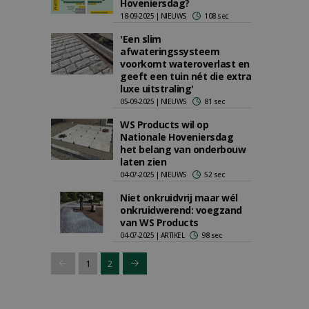
Hoveniersdag?
18-09-2025 | NIEUWS
108 sec
'Een slim
afwateringssysteem
voorkomt wateroverlast en
geeft een tuin nét die extra
luxe uitstraling'
05-09-2025 | NIEUWS
81 sec
WS Products wil op
Nationale Hoveniersdag
het belang van onderbouw
laten zien
04-07-2025 | NIEUWS
52 sec
Niet onkruidvrij maar wél
onkruidwerend: voegzand
van WS Products
04-07-2025 | ARTIKEL
98 sec
1
2