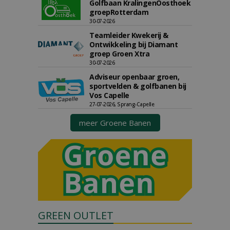
Golfbaan KralingenOosthoek
groepRotterdam
30-07-2026
Teamleider Kwekerij &
Ontwikkeling bij Diamant
groep Groen Xtra
30-07-2026
Adviseur openbaar groen,
sportvelden & golfbanen bij
Vos Capelle
27-07-2026, Sprang-Capelle
meer Groene Banen
GREEN OUTLET