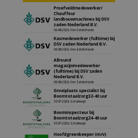
Proefveldmedewerker/
Chauffeur
landbouwmachines bij DSV
zaden Nederland B.V.
06-08-2026, Ven-Zelderheide
Kasmedewerker (fulltime) bij
DSV zaden Nederland B.V.
06-08-2026, Ven-Zelderheide
Allround
magazijnmedewerker
(fulltime) bij DSV zaden
Nederland B.V.
06-08-2026, Ven Zelderheide
Groeiplaats specialist bij
Boomtotaalzorg32-40 uur
30-07-2026, Schalkwijk
Boominspecteur bij
Boomtotaalzorg24-40 uur
30-07-2026, Schalkwijk
Hoofdgreenkeeper (m/v)