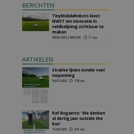
BERICHTEN
TinyMobileRobots kiest
NWST om innovatie in
veldbelijning zichtbaar te
maken
08-05-2026 | NIEUWS
71 sec
ARTIKELEN
Strakke lijnen zonder veel
inspanning
06-07-2026
178 sec
Raf Bogaerts: 'We denken
al dertig jaar outside the
box'
15-04-2025
201 sec