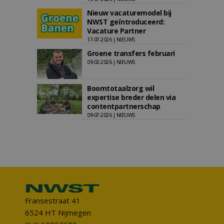
Nieuw vacaturemodel bij
NWST geïntroduceerd:
Vacature Partner
17-07-2026 | NIEUWS
Groene transfers februari
09-02-2026 | NIEUWS
Boomtotaalzorg wil
expertise breder delen via
contentpartnerschap
09-07-2026 | NIEUWS
Fransestraat 41
6524 HT Nijmegen