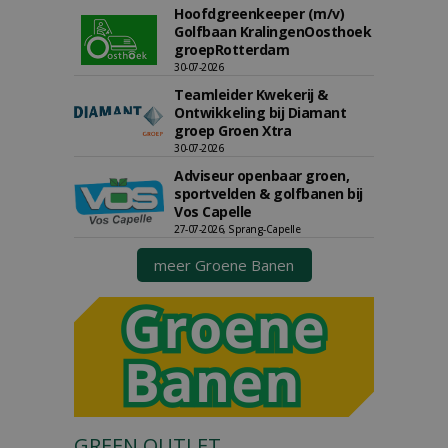
Hoofdgreenkeeper (m/v)
Golfbaan KralingenOosthoek
groepRotterdam
30-07-2026
Teamleider Kwekerij &
Ontwikkeling bij Diamant
groep Groen Xtra
30-07-2026
Adviseur openbaar groen,
sportvelden & golfbanen bij
Vos Capelle
27-07-2026, Sprang-Capelle
meer Groene Banen
GREEN OUTLET