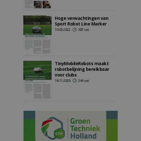
Hoge verwachtingen van
Sport Robot Line Marker
10-03-2022
387 sec
TinyMobileRobots maakt
robotbelijning bereikbaar
voor clubs
16-11-2020
244 sec