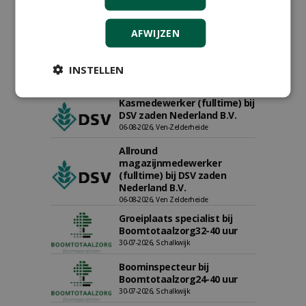
AFWIJZEN
Proefveldmedewerker/
Chauffeur
landbouwmachines bij DSV
INSTELLEN
zaden Nederland B.V.
06-08-2026, Ven-Zelderheide
Kasmedewerker (fulltime) bij
DSV zaden Nederland B.V.
06-08-2026, Ven-Zelderheide
Allround
magazijnmedewerker
(fulltime) bij DSV zaden
Nederland B.V.
06-08-2026, Ven Zelderheide
Groeiplaats specialist bij
Boomtotaalzorg32-40 uur
30-07-2026, Schalkwijk
Boominspecteur bij
Boomtotaalzorg24-40 uur
30-07-2026, Schalkwijk