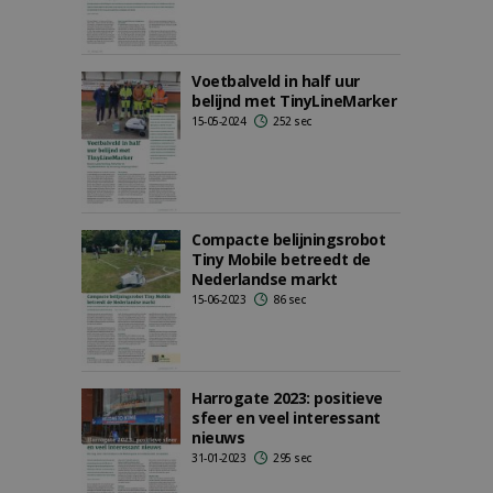
Voetbalveld in half uur
belijnd met TinyLineMarker
15-05-2024
252 sec
Compacte belijningsrobot
Tiny Mobile betreedt de
Nederlandse markt
15-06-2023
86 sec
Harrogate 2023: positieve
sfeer en veel interessant
nieuws
31-01-2023
295 sec