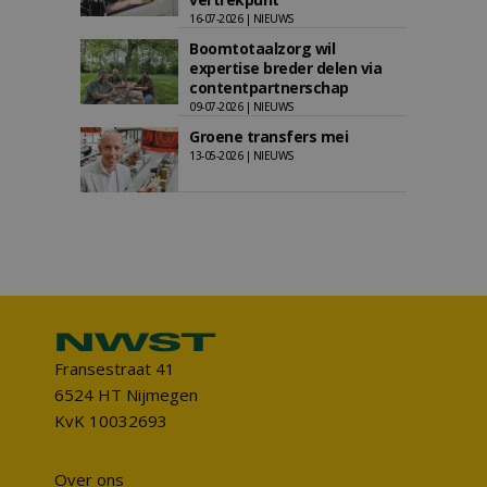
16-07-2026 | NIEUWS
Boomtotaalzorg wil
expertise breder delen via
contentpartnerschap
09-07-2026 | NIEUWS
Groene transfers mei
13-05-2026 | NIEUWS
Fransestraat 41
6524 HT Nijmegen
KvK 10032693
Over ons