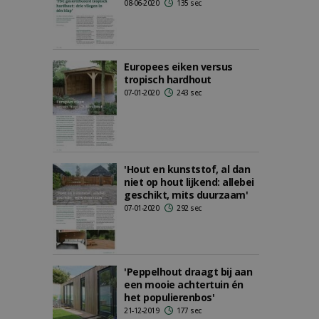
08-06-2020
135 sec
Europees eiken versus
tropisch hardhout
07-01-2020
243 sec
'Hout en kunststof, al dan
niet op hout lijkend: allebei
geschikt, mits duurzaam'
07-01-2020
292 sec
'Peppelhout draagt bij aan
een mooie achtertuin én
het populierenbos'
21-12-2019
177 sec