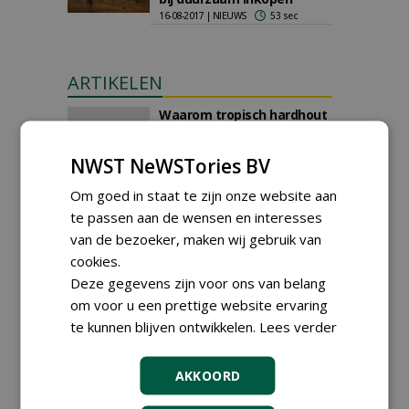
16-08-2017 | NIEUWS
53 sec
ARTIKELEN
Waarom tropisch hardhout
verantwoord is én de
regenwouden redt
NWST NeWSTories BV
22-07-2024
183 sec
Om goed in staat te zijn onze website aan
te passen aan de wensen en interesses
van de bezoeker, maken wij gebruik van
Duurzaam door efficiënt
cookies.
productieproces en
verantwoord omgaan met
Deze gegevens zijn voor ons van belang
resthout
om voor u een prettige website ervaring
16-12-2021
126 sec
te kunnen blijven ontwikkelen.
Lees verder
AKKOORD
Hercules Speeltoestellen
breidt uit wat betreft