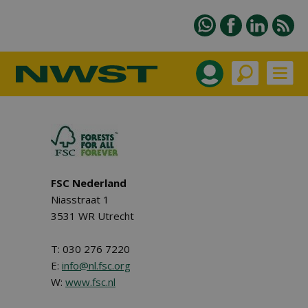
FSC Nederland
Niasstraat 1
3531 WR Utrecht
T: 030 276 7220
E:
info@nl.fsc.org
W:
www.fsc.nl