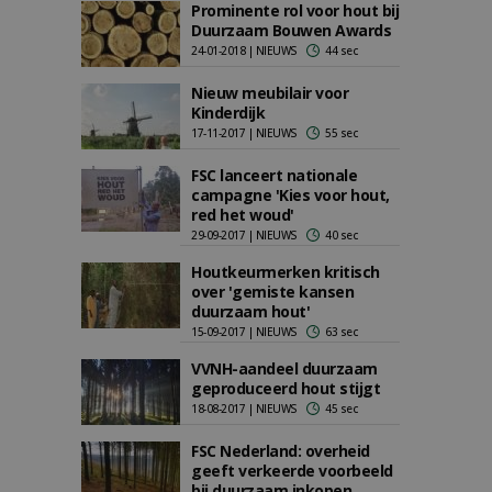
Prominente rol voor hout bij
Duurzaam Bouwen Awards
24-01-2018 | NIEUWS
44 sec
Nieuw meubilair voor
Kinderdijk
17-11-2017 | NIEUWS
55 sec
FSC lanceert nationale
campagne 'Kies voor hout,
red het woud'
29-09-2017 | NIEUWS
40 sec
Houtkeurmerken kritisch
over 'gemiste kansen
duurzaam hout'
15-09-2017 | NIEUWS
63 sec
VVNH-aandeel duurzaam
geproduceerd hout stijgt
18-08-2017 | NIEUWS
45 sec
FSC Nederland: overheid
geeft verkeerde voorbeeld
bij duurzaam inkopen