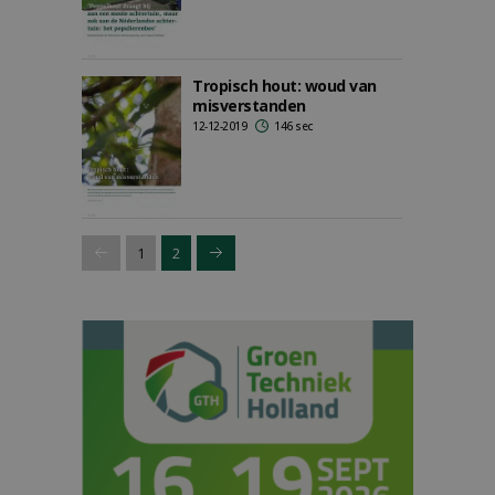
Tropisch hout: woud van
misverstanden
12-12-2019
146 sec
1
2