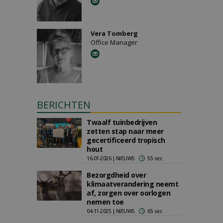
Vera Tomberg
Office Manager
BERICHTEN
Twaalf tuinbedrijven
zetten stap naar meer
gecertificeerd tropisch
hout
16-01-2026 | NIEUWS
55 sec
Bezorgdheid over
klimaatverandering neemt
af, zorgen over oorlogen
nemen toe
04-11-2025 | NIEUWS
65 sec