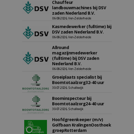
Chauffeur
landbouwmachines bij DSV
zaden Nederland B.V.
06-08-2026, Ven-Zelderheide
Kasmedewerker (fulltime) bij
DSV zaden Nederland B.V.
06-08-2026, Ven-Zelderheide
Allround
magazijnmedewerker
(fulltime) bij DSV zaden
Nederland B.V.
06-08-2026, Ven Zelderheide
Groeiplaats specialist bij
Boomtotaalzorg32-40 uur
30-07-2026, Schalkwijk
Boominspecteur bij
Boomtotaalzorg24-40 uur
30-07-2026, Schalkwijk
Hoofdgreenkeeper (m/v)
Golfbaan KralingenOosthoek
groepRotterdam