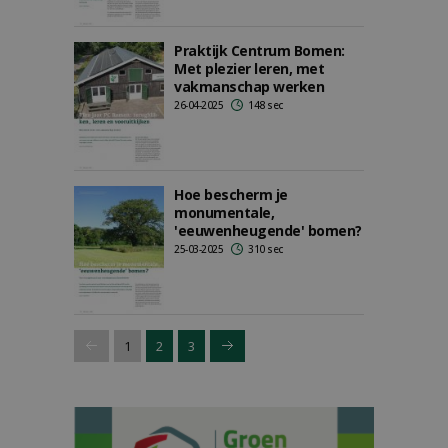
Praktijk Centrum Bomen:
Met plezier leren, met
vakmanschap werken
26-04-2025
148 sec
Hoe bescherm je
monumentale,
'eeuwenheugende' bomen?
25-03-2025
310 sec
1
2
3