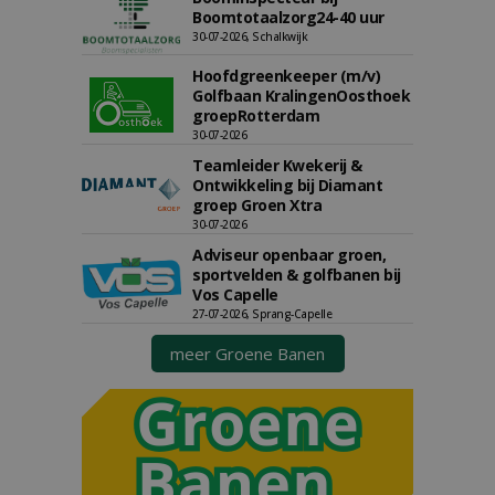
Boomtotaalzorg24-40 uur
30-07-2026, Schalkwijk
Hoofdgreenkeeper (m/v)
Golfbaan KralingenOosthoek
groepRotterdam
30-07-2026
Teamleider Kwekerij &
Ontwikkeling bij Diamant
groep Groen Xtra
30-07-2026
Adviseur openbaar groen,
sportvelden & golfbanen bij
Vos Capelle
27-07-2026, Sprang-Capelle
meer Groene Banen