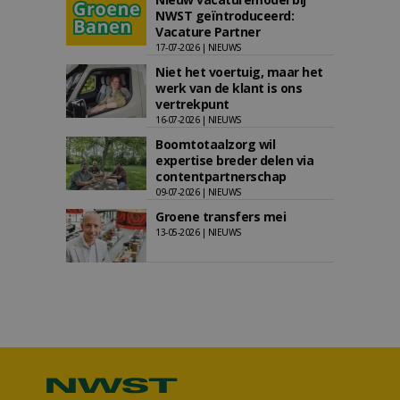
NWST geïntroduceerd:
Vacature Partner
17-07-2026 | NIEUWS
Niet het voertuig, maar het
werk van de klant is ons
vertrekpunt
16-07-2026 | NIEUWS
Boomtotaalzorg wil
expertise breder delen via
contentpartnerschap
09-07-2026 | NIEUWS
Groene transfers mei
13-05-2026 | NIEUWS