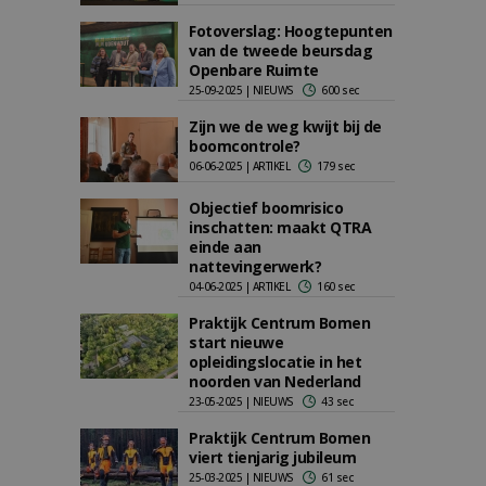
Fotoverslag: Hoogtepunten
van de tweede beursdag
Openbare Ruimte
25-09-2025 | NIEUWS
600 sec
Zijn we de weg kwijt bij de
boomcontrole?
06-06-2025 | ARTIKEL
179 sec
Objectief boomrisico
inschatten: maakt QTRA
einde aan
nattevingerwerk?
04-06-2025 | ARTIKEL
160 sec
Praktijk Centrum Bomen
start nieuwe
opleidingslocatie in het
noorden van Nederland
23-05-2025 | NIEUWS
43 sec
Praktijk Centrum Bomen
viert tienjarig jubileum
25-03-2025 | NIEUWS
61 sec