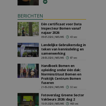
BERICHTEN
Eén certificaat voor Data
Inspecteur Bomen vanaf
najaar 2026
09-07-2026 | NIEUWS
43 sec
Landelijke Gebruikersdag in
teken van kennisdeling en
samenwerking
28-05-2026 | NIEUWS
87 sec
Handboek Bomen en
opleiding onder één dak:
Norminstituut Bomen en
Praktijk Centrum Bomen
fuseren
21-05-2026 | NIEUWS
32 sec
Fotoverslag Groene Sector
Vakbeurs 2026: dag 2
15-01-2026 | NIEUWS
463 sec