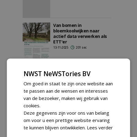
Van bomen in
bloemkoolwijken naar
actief data verwerken als
ETT'er
13-11-2025
201 sec
ETT-certificering in
NWST NeWSTories BV
beweging
15-08-2025
135 sec
Om goed in staat te zijn onze website aan
te passen aan de wensen en interesses
van de bezoeker, maken wij gebruik van
cookies.
Deze gegevens zijn voor ons van belang
QTRA: nieuwe manier om
boomfalen te beoordelen
om voor u een prettige website ervaring
10-07-2025
200 sec
te kunnen blijven ontwikkelen.
Lees verder