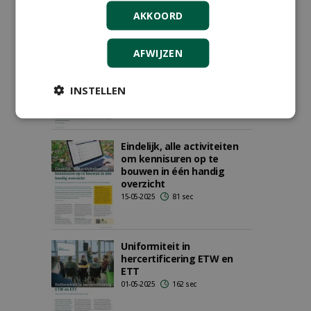
AKKOORD
Conditiemeting volgens
AFWIJZEN
NEN 2767
18-06-2025
146 sec
INSTELLEN
Eindelijk, alle activiteiten
om kennisuren op te
bouwen in één handig
overzicht
15-05-2025
81 sec
Uniformiteit in
hercertificering ETW en
ETT
01-05-2025
162 sec