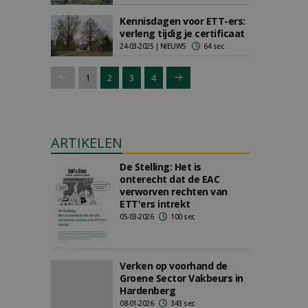
Kennisdagen voor ETT-ers:
verleng tijdig je certificaat
24-03-2025 | NIEUWS
64 sec
1
2
3
4
ARTIKELEN
De Stelling: Het is
onterecht dat de EAC
verworven rechten van
ETT'ers intrekt
05-03-2026
100 sec
Verken op voorhand de
Groene Sector Vakbeurs in
Hardenberg
08-01-2026
343 sec