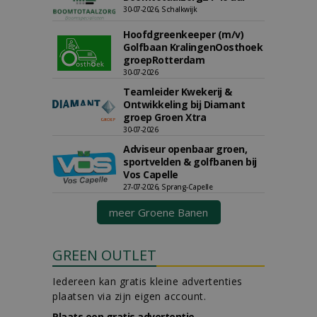
30-07-2026, Schalkwijk
Hoofdgreenkeeper (m/v)
Golfbaan KralingenOosthoek
groepRotterdam
30-07-2026
Teamleider Kwekerij &
Ontwikkeling bij Diamant
groep Groen Xtra
30-07-2026
Adviseur openbaar groen,
sportvelden & golfbanen bij
Vos Capelle
27-07-2026, Sprang-Capelle
meer Groene Banen
GREEN OUTLET
Iedereen kan gratis kleine advertenties
plaatsen via zijn eigen account.
Plaats een gratis advertentie