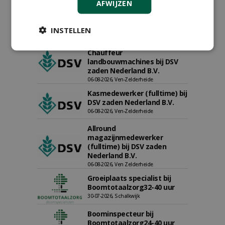
AFWIJZEN
INSTELLEN
Proefveldmedewerker/
Chauffeur
landbouwmachines bij DSV
zaden Nederland B.V.
06-08-2026, Ven-Zelderheide
Kasmedewerker (fulltime) bij
DSV zaden Nederland B.V.
06-08-2026, Ven-Zelderheide
Allround
magazijnmedewerker
(fulltime) bij DSV zaden
Nederland B.V.
06-08-2026, Ven Zelderheide
Groeiplaats specialist bij
Boomtotaalzorg32-40 uur
30-07-2026, Schalkwijk
Boominspecteur bij
Boomtotaalzorg24-40 uur