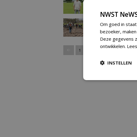
10-06-2024 | NIEUWS
78 
NWST NeWS
Thuiswedstrijd: loka
Om goed in staat
viering Nationale
bezoeker, maken w
Boomfeestdag Zund
14-03-2024 | NIEUWS
91 
Deze gegevens zi
ontwikkelen.
Lees
1
2
3
INSTELLEN