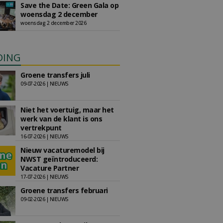
Save the Date: Green Gala op
woensdag 2 december
woensdag 2 december 2026
DING
Groene transfers juli
09-07-2026 | NIEUWS
Niet het voertuig, maar het
werk van de klant is ons
vertrekpunt
16-07-2026 | NIEUWS
Nieuw vacaturemodel bij
NWST geïntroduceerd:
Vacature Partner
17-07-2026 | NIEUWS
Groene transfers februari
09-02-2026 | NIEUWS