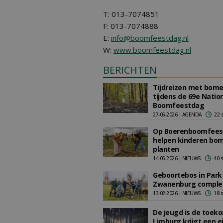
T: 013-7074851
F: 013-7074888
E:
info@boomfeestdag.nl
W:
www.boomfeestdag.nl
BERICHTEN
Tijdreizen met bom
tijdens de 69e Natio
Boomfeestdag
27-05-2026 | AGENDA
22 
Op Boerenboomfees
helpen kinderen bo
planten
14-05-2026 | NIEUWS
40 
Geboortebos in Park
Zwanenburg comple
13-02-2026 | NIEUWS
18 
De jeugd is de toek
Limburg krijgt een e