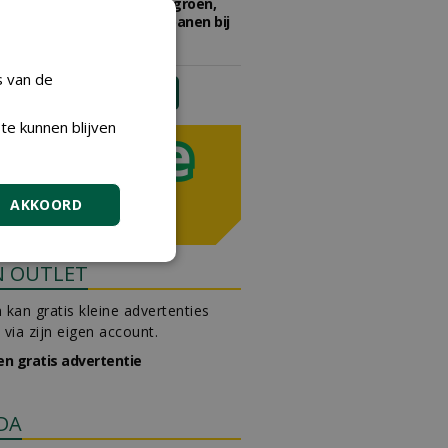
Adviseur openbaar groen,
sportvelden & golfbanen bij
Vos Capelle
27-07-2026, Sprang-Capelle
s van de
meer Groene Banen
te kunnen blijven
AKKOORD
N OUTLET
 kan gratis kleine advertenties
 via zijn eigen account.
en gratis advertentie
DA