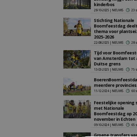
kinderbos
28-10-2025 | NIEUWS
23 
Stichting Nationale
Boomfeestdag deel
thema voor plantsei
2025-2026
22-08-2025 | NIEUWS
28 
Tijd voor Boomfeest
van Amsterdam tot 
Duitse grens
13-03-2025 | NIEUWS
75 
BoerenBoomfeestda
meerdere provincies
11-12-2024 | NIEUWS
60 
Feestelijke opening 
met Nationale
Boomfeestdag op 2
november in Echten
09-10-2024 | NIEUWS
65 
Groene transfers van