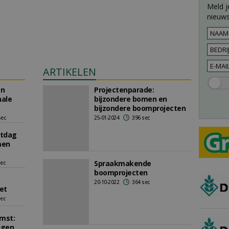
Meld j
nieuws
ARTIKELEN
en
Projectenparade:
nale
bijzondere bomen en
bijzondere boomprojecten
sec
25-01-2024
396 sec
tdag
men
Spraakmakende
sec
boomprojecten
20-10-2022
364 sec
et
sec
omst:
igen