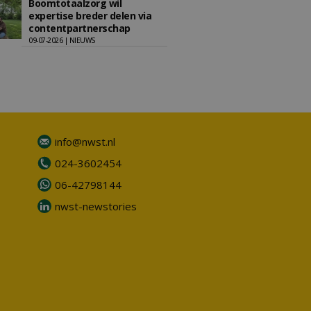
Boomtotaalzorg wil
expertise breder delen via
contentpartnerschap
09-07-2026 | NIEUWS
info@nwst.nl
024-3602454
06-42798144
nwst-newstories