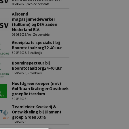
06-08-2026, Ven-Zelderheide
Allround
magazijnmedewerker
(fulltime) bij DSV zaden
Nederland B.V.
06-08-2026, Ven Zelderheide
Groeiplaats specialist bij
Boomtotaalzorg32-40 uur
30-07-2026, Schalkwijk
Boominspecteur bij
Boomtotaalzorg24-40 uur
30-07-2026, Schalkwijk
Hoofdgreenkeeper (m/v)
Golfbaan KralingenOosthoek
groepRotterdam
30-07-2026
Teamleider Kwekerij &
Ontwikkeling bij Diamant
groep Groen Xtra
30-07-2026