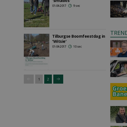
'smulbos'
01-04-2017
9 sec
TREN
Tilburgse Boomfeestdag in
'Witsie'
01-04-2017
10 sec
1
2