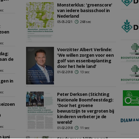
Monsterklus: 'groenscore'
van iedere basisschool in
sec
Nederland
05-05-2021
268 sec
t
zoen
sec
Voorzitter Albert Verlinde:
dag:
'We willen zorgen voor een
aan de
golf van essenbeplanting
door het hele land'
sec
01-02-2018
13 sec
gen in
sec
Peter Derksen (Stichting
Nationale Boomfeestdag):
seizoen
'Door het groene
bewustzijn te vergroten bij
0
kinderen verbeter je de
wereld'
sec
01-02-2018
11 sec
 juni
Stadsgroen blijft op peil