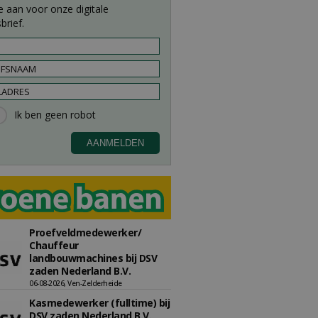
e aan voor onze digitale
brief.
Proefveldmedewerker/
Chauffeur
landbouwmachines bij DSV
zaden Nederland B.V.
06-08-2026, Ven-Zelderheide
Kasmedewerker (fulltime) bij
DSV zaden Nederland B.V.