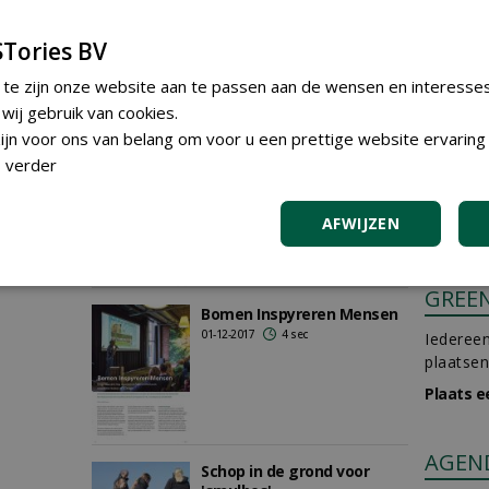
sec
dankzij herplantfonds
01-12-2017
7 sec
Tories BV
le
 te zijn onze website aan te passen aan de wensen en interesse
ij gebruik van cookies.
ert
sec
jn voor ons van belang om voor u een prettige website ervaring 
Bomen Inspyreren Mensen
 verder
01-12-2017
4 sec
AFWIJZEN
GREE
Bomen Inspyreren Mensen
01-12-2017
4 sec
Iedereen
plaatsen
Plaats e
AGEN
Schop in de grond voor