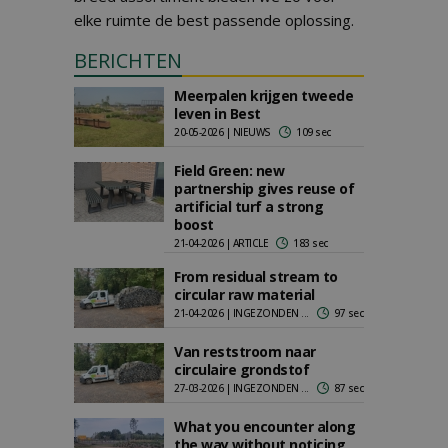
elke ruimte de best passende oplossing.
BERICHTEN
Meerpalen krijgen tweede
leven in Best
20-05-2026 | NIEUWS
109 sec
Field Green: new
partnership gives reuse of
artificial turf a strong
boost
21-04-2026 | ARTICLE
183 sec
From residual stream to
circular raw material
21-04-2026 | INGEZONDEN ...
97 sec
Van reststroom naar
circulaire grondstof
27-03-2026 | INGEZONDEN ...
87 sec
What you encounter along
the way without noticing