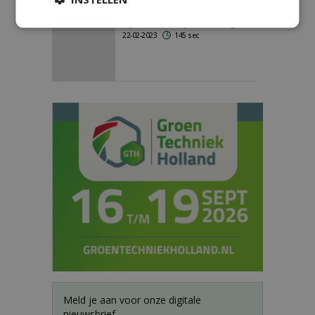
ons allemaal, dat willen we
op 19 en 20 april uitdragen'
22-02-2023
145 sec
Meld je aan voor onze digitale
nieuwsbrief.