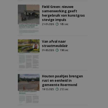
Field Green: nieuwe
samenwerking geeft
hergebruik van kunstgras
stevige impuls
21-01-2026
185 sec
Van afval naar
straatmeubilair
01-00-2026
198 sec
Houten paaltjes brengen
rust en eenheid in
gemeente Roermond
18-12-2025
212 sec