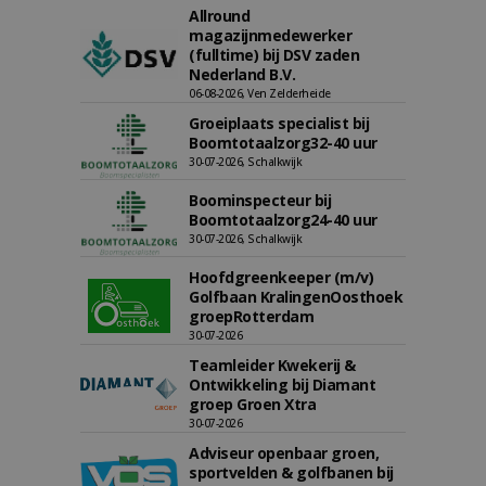
Allround
magazijnmedewerker
(fulltime) bij DSV zaden
Nederland B.V.
06-08-2026, Ven Zelderheide
Groeiplaats specialist bij
Boomtotaalzorg32-40 uur
30-07-2026, Schalkwijk
Boominspecteur bij
Boomtotaalzorg24-40 uur
30-07-2026, Schalkwijk
Hoofdgreenkeeper (m/v)
Golfbaan KralingenOosthoek
groepRotterdam
30-07-2026
Teamleider Kwekerij &
Ontwikkeling bij Diamant
groep Groen Xtra
30-07-2026
Adviseur openbaar groen,
sportvelden & golfbanen bij