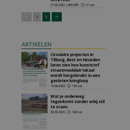
27-02-2025 | NIEUWS
41 sec
1
2
ARTIKELEN
Circulaire projecten in
Tilburg, Best en Heusden
laten zien hoe kunststof
straatmeubilair lokaal
wordt hergebruikt in een
gesloten kringloop
16-06-2026
193 sec
Wat je onderweg
tegenkomt zonder erbij stil
te staan
02-03-2026
169 sec