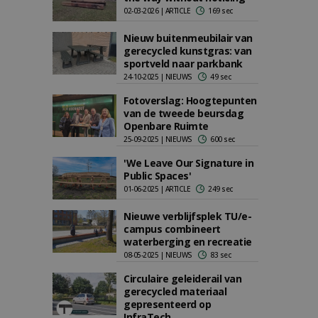
02-03-2026 | ARTICLE
169 sec
Nieuw buitenmeubilair van
gerecycled kunstgras: van
sportveld naar parkbank
24-10-2025 | NIEUWS
49 sec
Fotoverslag: Hoogtepunten
van de tweede beursdag
Openbare Ruimte
25-09-2025 | NIEUWS
600 sec
'We Leave Our Signature in
Public Spaces'
01-06-2025 | ARTICLE
249 sec
Nieuwe verblijfsplek TU/e-
campus combineert
waterberging en recreatie
08-05-2025 | NIEUWS
83 sec
Circulaire geleiderail van
gerecycled materiaal
gepresenteerd op
InfraTech