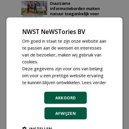
Duurzame
informatieborden maken
natuur toegankelijk voor
bezoeker
01-07-2025
209 sec
NWST NeWSTories BV
Om goed in staat te zijn onze website aan
'We plaatsen onze
te passen aan de wensen en interesses
handtekening in de
van de bezoeker, maken wij gebruik van
openbare ruimte'
28-05-2025
266 sec
cookies.
Deze gegevens zijn voor ons van belang
om voor u een prettige website ervaring
te kunnen blijven ontwikkelen.
Lees verder
VERHEES PRODUCTS
27-11-2024
197 sec
AKKOORD
AFWIJZEN
'Klimaatverandering raakt
INSTELLEN