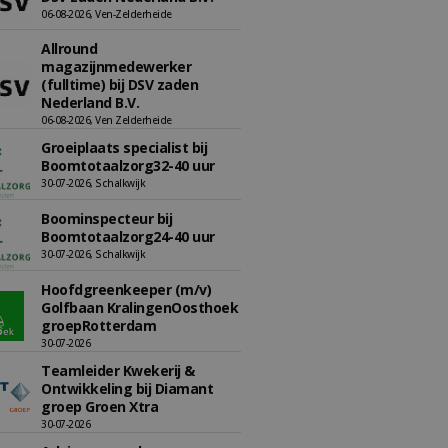
06-08-2026, Ven-Zelderheide
Allround
magazijnmedewerker
(fulltime) bij DSV zaden
Nederland B.V.
06-08-2026, Ven Zelderheide
Groeiplaats specialist bij
Boomtotaalzorg32-40 uur
30-07-2026, Schalkwijk
Boominspecteur bij
Boomtotaalzorg24-40 uur
30-07-2026, Schalkwijk
Hoofdgreenkeeper (m/v)
Golfbaan KralingenOosthoek
groepRotterdam
30-07-2026
Teamleider Kwekerij &
Ontwikkeling bij Diamant
groep Groen Xtra
30-07-2026