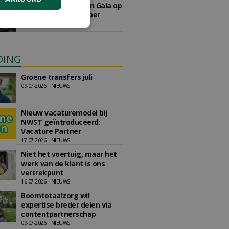
Save the Date: Green Gala op
woensdag 2 december
woensdag 2 december 2026
DING
Groene transfers juli
09-07-2026 | NIEUWS
Nieuw vacaturemodel bij
NWST geïntroduceerd:
Vacature Partner
17-07-2026 | NIEUWS
Niet het voertuig, maar het
werk van de klant is ons
vertrekpunt
16-07-2026 | NIEUWS
Boomtotaalzorg wil
expertise breder delen via
contentpartnerschap
09-07-2026 | NIEUWS