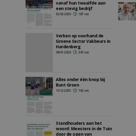
vanaf hun twaalfde aan
een stevig bedrijf
02-02-2026
187 sec
Verken op voorhand de
Groene Sector Vakbeurs in
Hardenberg
08-01-2026
343 sec
Alles onder één knop bij
Bunt Groen
10-12-2025
162 sec
Standhouders aan het
woord: Meesters in de Tuin
door de ogen van