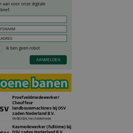
e aan voor onze digitale
brief.
Proefveldmedewerker/
Chauffeur
landbouwmachines bij DSV
zaden Nederland B.V.
06-08-2026, Ven-Zelderheide
Kasmedewerker (fulltime) bij
DSV zaden Nederland B.V.