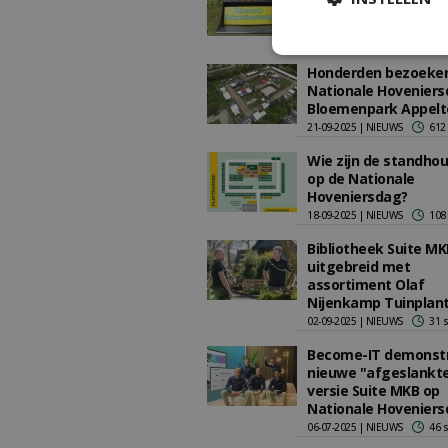
Hoveniersdag: Geluk
hebben we de foto's
01-10-2025 | NIEUWS
27 
Honderden bezoekers
Nationale Hoveniers
Bloemenpark Appelt
21-09-2025 | NIEUWS
612
Wie zijn de standho
op de Nationale
Hoveniersdag?
18-09-2025 | NIEUWS
108
Bibliotheek Suite MK
uitgebreid met
assortiment Olaf
Nijenkamp Tuinplan
02-09-2025 | NIEUWS
31 
Become-IT demonst
nieuwe "afgeslankt
versie Suite MKB op
Nationale Hovenier
06-07-2025 | NIEUWS
46 