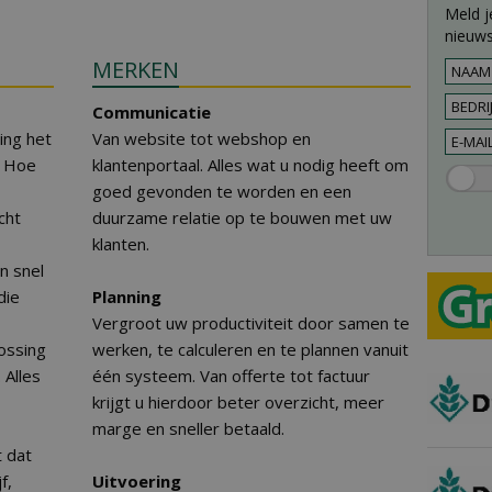
Meld j
nieuws
MERKEN
Communicatie
ning het
Van website tot webshop en
. Hoe
klantenportaal. Alles wat u nodig heeft om
goed gevonden te worden en een
cht
duurzame relatie op te bouwen met uw
klanten.
n snel
die
Planning
Vergroot uw productiviteit door samen te
ossing
werken, te calculeren en te plannen vanuit
 Alles
één systeem. Van offerte tot factuur
krijgt u hierdoor beter overzicht, meer
marge en sneller betaald.
t dat
f,
Uitvoering