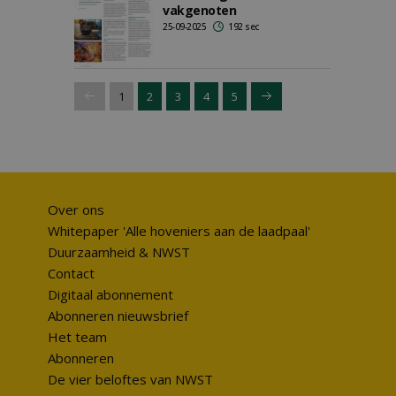
vakgenoten
25-09-2025
192 sec
1
2
3
4
5
Over ons
Whitepaper 'Alle hoveniers aan de laadpaal'
Duurzaamheid & NWST
Contact
Digitaal abonnement
Abonneren nieuwsbrief
Het team
Abonneren
De vier beloftes van NWST