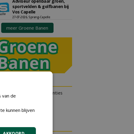
Adviseur openbaar groen,
sportvelden & golfbanen bij
Vos Capelle
27-07-2026, Sprang-Capelle
meer Groene Banen
N OUTLET
 kan gratis kleine advertenties
s van de
 via zijn eigen account.
en gratis advertentie
te kunnen blijven
DA
AKKOORD