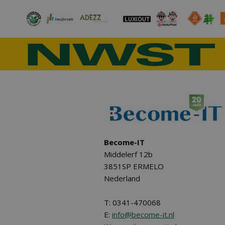
Become-IT
Middelerf 12b
3851SP ERMELO
Nederland
T: 0341-470068
E:
info@become-it.nl