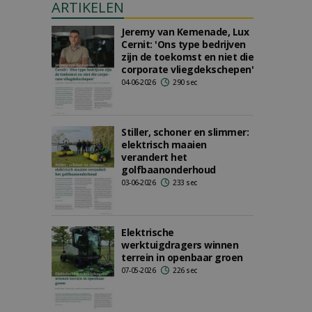
ARTIKELEN
Jeremy van Kemenade, Lux
Cernit: 'Ons type bedrijven
zijn de toekomst en niet die
corporate vliegdekschepen'
04-06-2026
290 sec
Stiller, schoner en slimmer:
elektrisch maaien
verandert het
golfbaanonderhoud
03-06-2026
233 sec
Elektrische
werktuigdragers winnen
terrein in openbaar groen
07-05-2026
226 sec