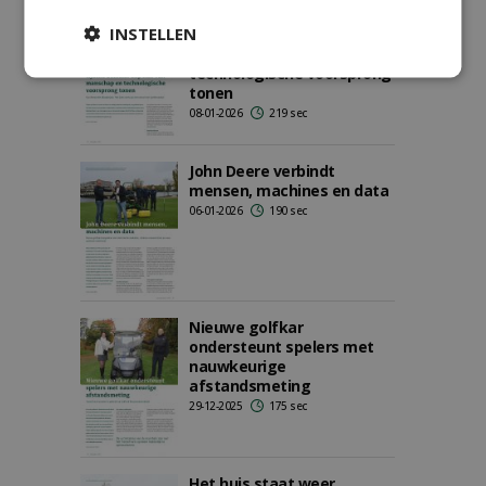
John Deere en Kraakman
INSTELLEN
willen tijdens Solheim Cup
hun vakmanschap en
technologische voorsprong
tonen
08-01-2026
219 sec
John Deere verbindt
mensen, machines en data
06-01-2026
190 sec
Nieuwe golfkar
ondersteunt spelers met
nauwkeurige
afstandsmeting
29-12-2025
175 sec
Het huis staat weer,