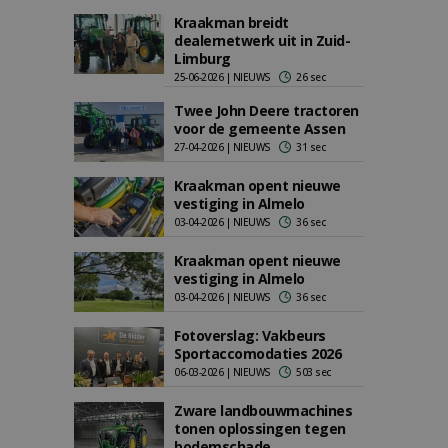
Kraakman breidt
dealernetwerk uit in Zuid-
Limburg
25-06-2026 | NIEUWS
26 sec
Twee John Deere tractoren
voor de gemeente Assen
27-04-2026 | NIEUWS
31 sec
Kraakman opent nieuwe
vestiging in Almelo
03-04-2026 | NIEUWS
36 sec
Kraakman opent nieuwe
vestiging in Almelo
03-04-2026 | NIEUWS
36 sec
Fotoverslag: Vakbeurs
Sportaccomodaties 2026
06-03-2026 | NIEUWS
503 sec
Zware landbouwmachines
tonen oplossingen tegen
bodemschade