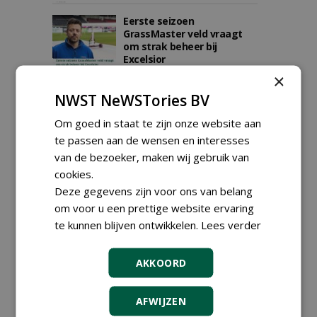
Eerste seizoen
GrassMaster veld vraagt
om strak beheer bij
Excelsior
30-04-2026
223 sec
×
NWST NeWSTories BV
Om goed in staat te zijn onze website aan
Brunsummerheide kiest vol
overtuiging voor Yamaha:
te passen aan de wensen en interesses
'Accuduur en robuustheid
van de bezoeker, maken wij gebruik van
springen eruit'
cookies.
02-03-2026
185 sec
Deze gegevens zijn voor ons van belang
om voor u een prettige website ervaring
te kunnen blijven ontwikkelen.
Lees verder
Gemeente Brummen na
drie maanden met Seefion-
kluizen: 'Eindelijk veilig en
AKKOORD
overzichtelijk'
26-01-2026
103 sec
AFWIJZEN