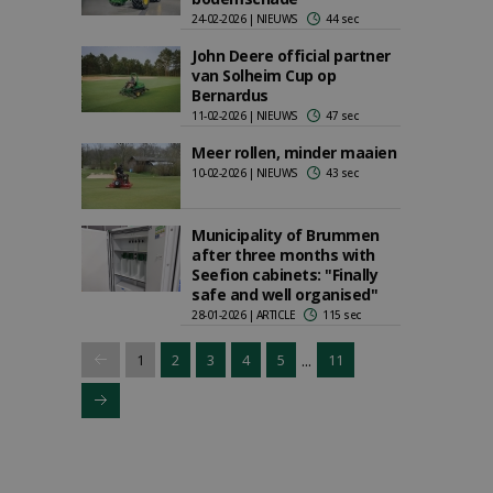
24-02-2026 | NIEUWS
44 sec
John Deere official partner
van Solheim Cup op
Bernardus
11-02-2026 | NIEUWS
47 sec
Meer rollen, minder maaien
10-02-2026 | NIEUWS
43 sec
Municipality of Brummen
after three months with
Seefion cabinets: "Finally
safe and well organised"
28-01-2026 | ARTICLE
115 sec
...
1
2
3
4
5
11