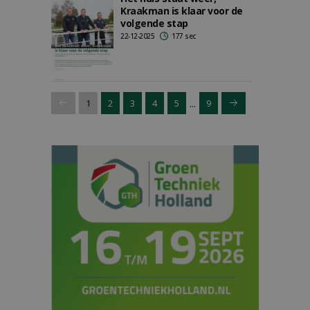
Kraakman is klaar voor de
volgende stap
22-12-2025
177 sec
...
1
2
3
4
5
9