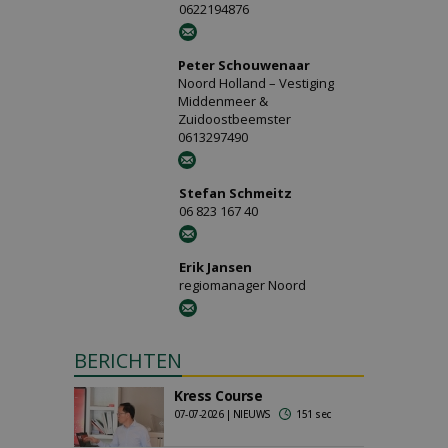
0622194876
Peter Schouwenaar
Noord Holland – Vestiging
Middenmeer &
Zuidoostbeemster
0613297490
Stefan Schmeitz
06 823 167 40
Erik Jansen
regiomanager Noord
BERICHTEN
Kress Course
07-07-2026 | NIEUWS
151 sec