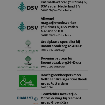
Kasmedewerker (fulltime) bij
DSV zaden Nederland B.V.
06-08-2026, Ven-Zelderheide
Allround
magazijnmedewerker
(fulltime) bij DSV zaden
Nederland B.V.
06-08-2026, Ven Zelderheide
Groeiplaats specialist bij
Boomtotaalzorg32-40 uur
30-07-2026, Schalkwijk
Boominspecteur bij
Boomtotaalzorg24-40 uur
30-07-2026, Schalkwijk
Hoofdgreenkeeper (m/v)
Golfbaan KralingenOosthoek
groepRotterdam
30-07-2026
Teamleider Kwekerij &
Ontwikkeling bij Diamant
groep Groen Xtra