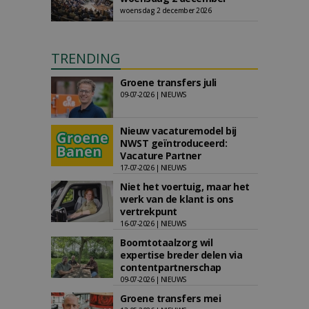
woensdag 2 december 2026
TRENDING
Groene transfers juli
09-07-2026 | NIEUWS
Nieuw vacaturemodel bij
NWST geïntroduceerd:
Vacature Partner
17-07-2026 | NIEUWS
Niet het voertuig, maar het
werk van de klant is ons
vertrekpunt
16-07-2026 | NIEUWS
Boomtotaalzorg wil
expertise breder delen via
contentpartnerschap
09-07-2026 | NIEUWS
Groene transfers mei