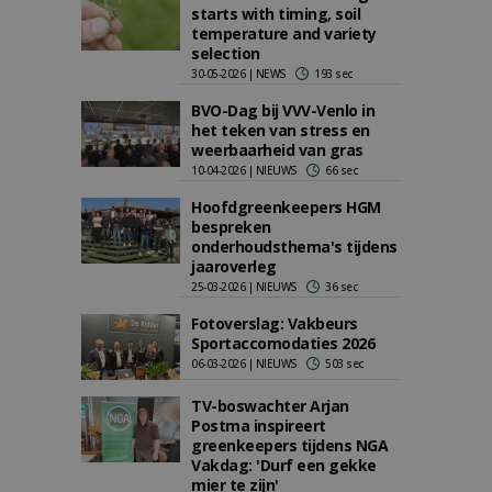
starts with timing, soil
temperature and variety
selection
30-05-2026 | NEWS
193 sec
BVO-Dag bij VVV-Venlo in
het teken van stress en
weerbaarheid van gras
10-04-2026 | NIEUWS
66 sec
Hoofdgreenkeepers HGM
bespreken
onderhoudsthema's tijdens
jaaroverleg
25-03-2026 | NIEUWS
36 sec
Fotoverslag: Vakbeurs
Sportaccomodaties 2026
06-03-2026 | NIEUWS
503 sec
TV-boswachter Arjan
Postma inspireert
greenkeepers tijdens NGA
Vakdag: 'Durf een gekke
mier te zijn'