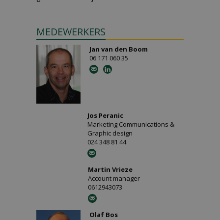
MEDEWERKERS
Jan van den Boom
06 171 060 35
Jos Peranic
Marketing Communications &
Graphic design
024 348 81 44
Martin Vrieze
Account manager
0612943073
Olaf Bos