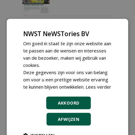
Happy Lawn: Barenbrug
combineert gras, bloemen
NWST NeWSTories BV
én biodiversiteit
23-06-2025
158 sec
Om goed in staat te zijn onze website aan
te passen aan de wensen en interesses
van de bezoeker, maken wij gebruik van
cookies.
The best pitches (and golf
courses) you have ever
Deze gegevens zijn voor ons van belang
seen!
om voor u een prettige website ervaring
25-04-2025
400 sec
te kunnen blijven ontwikkelen.
Lees verder
AKKOORD
Nico van Vuuren blikt terug
op succes SGL: 'Wij waren
AFWIJZEN
dag en nacht met ons
bedrijf bezig'
01-04-2025
330 sec