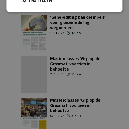
INSTELLEN
'Gene-editing kan drempels
voor grasveredeling
wegnemen'
15-11-2024
176 sec
Masterclasses 'Grip op de
Grasmat' voorzien in
behoefte
25-10-2024
316 sec
Masterclasses 'Grip op de
Grasmat' voorzien in
behoefte
07-10-2024
316 sec