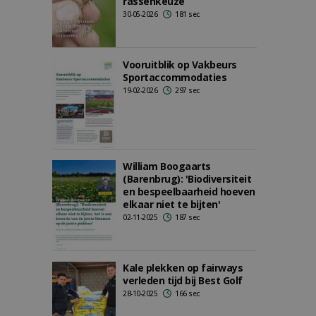
rassenkeuze
30-05-2026
181 sec
Vooruitblik op Vakbeurs
Sportaccommodaties
19-02-2026
297 sec
William Boogaarts
(Barenbrug): 'Biodiversiteit
en bespeelbaarheid hoeven
elkaar niet te bijten'
02-11-2025
187 sec
Kale plekken op fairways
verleden tijd bij Best Golf
28-10-2025
166 sec