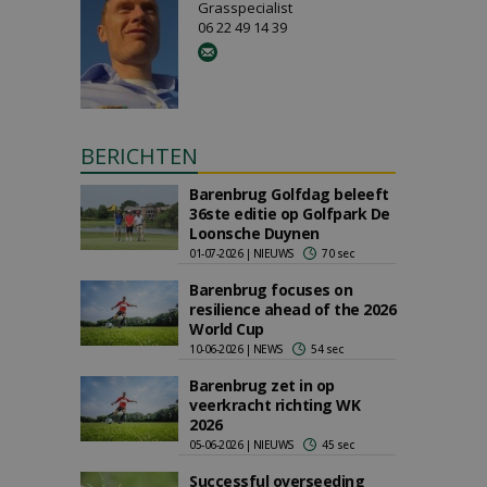
Grasspecialist
06 22 49 14 39
BERICHTEN
Barenbrug Golfdag beleeft
36ste editie op Golfpark De
Loonsche Duynen
01-07-2026 | NIEUWS
70 sec
Barenbrug focuses on
resilience ahead of the 2026
World Cup
10-06-2026 | NEWS
54 sec
Barenbrug zet in op
veerkracht richting WK
2026
05-06-2026 | NIEUWS
45 sec
Successful overseeding