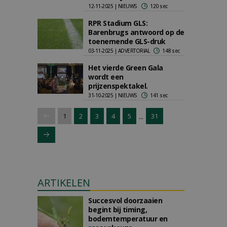
12-11-2025 | NIEUWS
120 sec
RPR Stadium GLS:
Barenbrugs antwoord op de
toenemende GLS-druk
03-11-2025 | ADVERTORIAL
148 sec
Het vierde Green Gala
wordt een
prijzenspektakel.
31-10-2025 | NIEUWS
141 sec
...
1
2
3
4
5
31
ARTIKELEN
Succesvol doorzaaien
begint bij timing,
bodemtemperatuur en