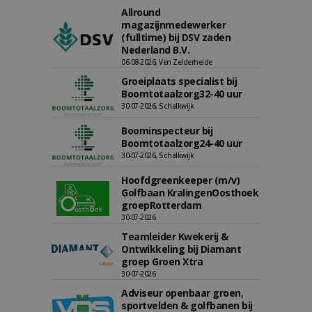
Allround
magazijnmedewerker
(fulltime) bij DSV zaden
Nederland B.V.
06-08-2026, Ven Zelderheide
Groeiplaats specialist bij
Boomtotaalzorg32-40 uur
30-07-2026, Schalkwijk
Boominspecteur bij
Boomtotaalzorg24-40 uur
30-07-2026, Schalkwijk
Hoofdgreenkeeper (m/v)
Golfbaan KralingenOosthoek
groepRotterdam
30-07-2026
Teamleider Kwekerij &
Ontwikkeling bij Diamant
groep Groen Xtra
30-07-2026
Adviseur openbaar groen,
sportvelden & golfbanen bij