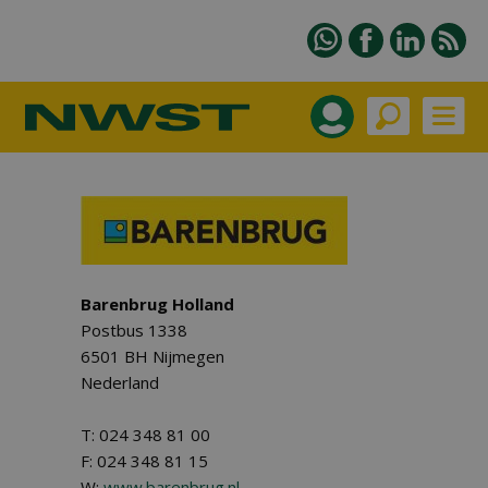
Barenbrug Holland
Postbus 1338
6501 BH Nijmegen
Nederland
T: 024 348 81 00
F: 024 348 81 15
W:
www.barenbrug.nl