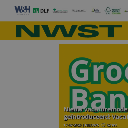
Nieuw vacaturemodel
geïntroduceerd: Vaca
17-07-2026 | NIEUWS
62 sec