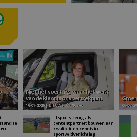
p
Niet het voertuig, maar het werk
van de klant is ons vertrekpunt
Groene
16-07-2026 | NIEUWS
80 sec
09-07-2
t
LI sports terug als
stand te
contentpartner: bouwen aan
 en
kwaliteit en kennis in
sportveldverlichting