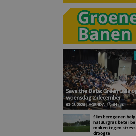
Save the Date: Green Gala o
woensdag 2 december
03-08-2026 | AGENDA
64 sec
Slim beregenen help
natuurgras beter be
maken tegen stress
droogte