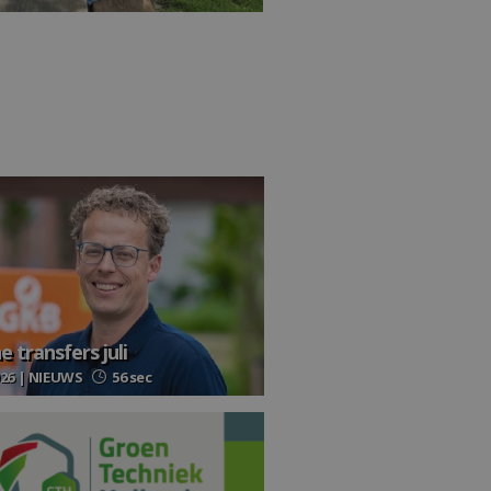
 transfers juli
026 | NIEUWS
56 sec