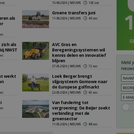
 sec
15-06-2026 | NIEUWS
102 sec
Groene transfers juni
eren als
11-06-2026 | NIEUWS
40 sec
or
sec
 zich als
AVC Gras en
bij NWST
Beregeningssystemen wil
kennis delen en innovatief
sec
blijven
Meld j
27-05-2026 | NIEUWS
72 sec
nieuws
nt werkt
Loek Berger brengt
an
slijpsysteem Gomowe naar
de Europese golfmarkt
sec
22-05-2026 | NIEUWS
65 sec
i
Van fundering tot
vergroening: De Beijer zoekt
sec
verbinding met de
groensector
11-05-2026 | NIEUWS
88 sec