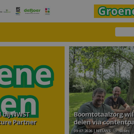
 bij NWST
Boomtotaalzorg wil
ture Partner
delen via contentp
09-07-2026 | NIEUWS
48 sec