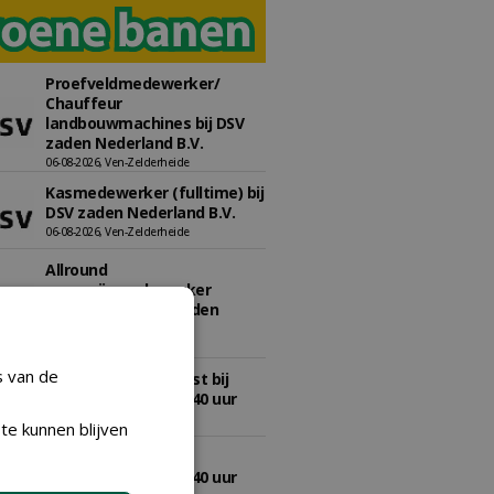
Proefveldmedewerker/
Chauffeur
landbouwmachines bij DSV
zaden Nederland B.V.
06-08-2026, Ven-Zelderheide
Kasmedewerker (fulltime) bij
DSV zaden Nederland B.V.
06-08-2026, Ven-Zelderheide
Allround
magazijnmedewerker
(fulltime) bij DSV zaden
Nederland B.V.
06-08-2026, Ven Zelderheide
s van de
Groeiplaats specialist bij
Boomtotaalzorg32-40 uur
30-07-2026, Schalkwijk
te kunnen blijven
Boominspecteur bij
Boomtotaalzorg24-40 uur