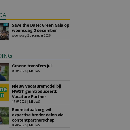
DA
Save the Date: Green Gala op
woensdag 2 december
woensdag 2 december 2026
DING
Groene transfers juli
09-07-2026 | NIEUWS
Nieuw vacaturemodel bij
NWST geïntroduceerd:
Vacature Partner
17-07-2026 | NIEUWS
Boomtotaalzorg wil
expertise breder delen via
contentpartnerschap
09-07-2026 | NIEUWS