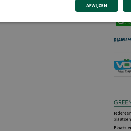
AFWIJZEN
GREE
Iedereen
plaatsen
Plaats e