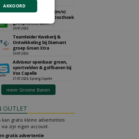
30-07-2026, Schalkwijk
AKKOORD
Hoofdgreenkeeper (m/v)
Golfbaan KralingenOosthoek
groepRotterdam
30-07-2026
Teamleider Kwekerij &
Ontwikkeling bij Diamant
groep Groen Xtra
30-07-2026
Adviseur openbaar groen,
sportvelden & golfbanen bij
Vos Capelle
27-07-2026, Sprang-Capelle
meer Groene Banen
N OUTLET
 kan gratis kleine advertenties
 via zijn eigen account.
en gratis advertentie