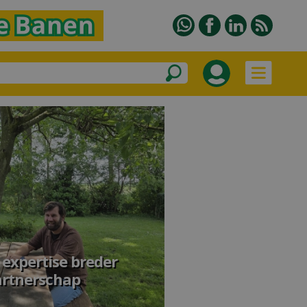
 expertise breder
artnerschap