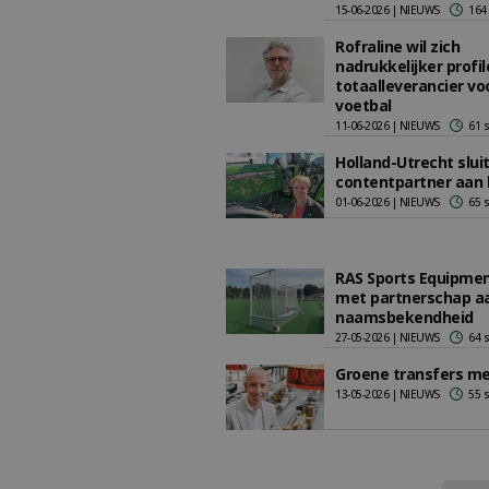
15-06-2026 | NIEUWS
164
Rofraline wil zich
nadrukkelijker profil
totaalleverancier vo
voetbal
11-06-2026 | NIEUWS
61 
Holland-Utrecht sluit
contentpartner aan 
01-06-2026 | NIEUWS
65 
RAS Sports Equipme
met partnerschap a
naamsbekendheid
27-05-2026 | NIEUWS
64 
Groene transfers me
13-05-2026 | NIEUWS
55 